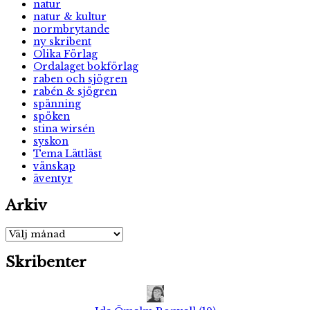
natur
natur & kultur
normbrytande
ny skribent
Olika Förlag
Ordalaget bokförlag
raben och sjögren
rabén & sjögren
spänning
spöken
stina wirsén
syskon
Tema Lättläst
vänskap
äventyr
Arkiv
Arkiv
Skribenter