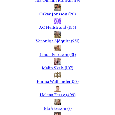
Ida Ömalm Ronvall
(
19
)
Oskar Jonsson
(
20
)
AC Hellstrand
(
134
)
Veroniqa Sjöquist
(
251
)
Linda Ivarsson
(
31
)
Malin Skals
(
107
)
Emma Walliander
(
37
)
Helena Ferry
(
499
)
Ida Åkesson
(
7
)