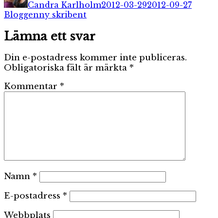
Candra Karlholm
2012-03-29
2012-09-27
Etiketter
Bloggen
ny skribent
Lämna ett svar
Din e-postadress kommer inte publiceras.
Obligatoriska fält är märkta
*
Kommentar
*
Namn
*
E-postadress
*
Webbplats