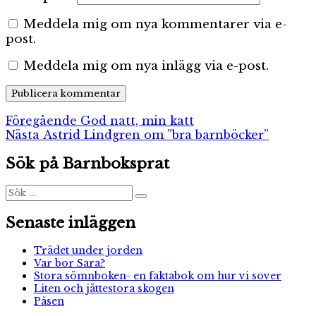
Meddela mig om nya kommentarer via e-
post.
Meddela mig om nya inlägg via e-post.
Inläggsnavigering
Föregående
Föregående
God natt, min katt
Nästa
inlägg:
Nästa
Astrid Lindgren om ”bra barnböcker”
inlägg:
Sök på Barnboksprat
Sök
Sök
efter:
Senaste inläggen
Trädet under jorden
Var bor Sara?
Stora sömnboken- en faktabok om hur vi sover
Liten och jättestora skogen
Påsen