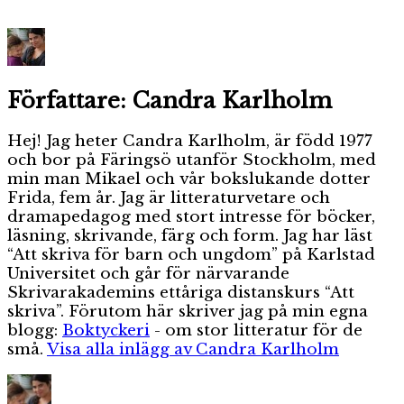
Författare:
Candra Karlholm
Hej! Jag heter Candra Karlholm, är född 1977
och bor på Färingsö utanför Stockholm, med
min man Mikael och vår bokslukande dotter
Frida, fem år. Jag är litteraturvetare och
dramapedagog med stort intresse för böcker,
läsning, skrivande, färg och form. Jag har läst
“Att skriva för barn och ungdom” på Karlstad
Universitet och går för närvarande
Skrivarakademins ettåriga distanskurs “Att
skriva”. Förutom här skriver jag på min egna
blogg:
Boktyckeri
- om stor litteratur för de
små.
Visa alla inlägg av Candra Karlholm
Författare
Publicerat
Kateg
den