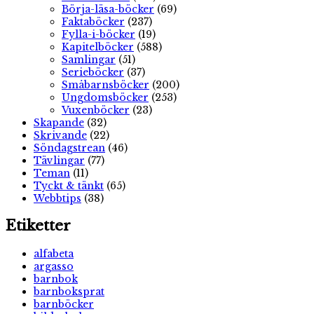
Börja-läsa-böcker
(69)
Faktaböcker
(237)
Fylla-i-böcker
(19)
Kapitelböcker
(588)
Samlingar
(51)
Serieböcker
(37)
Småbarnsböcker
(200)
Ungdomsböcker
(253)
Vuxenböcker
(23)
Skapande
(32)
Skrivande
(22)
Söndagstrean
(46)
Tävlingar
(77)
Teman
(11)
Tyckt & tänkt
(65)
Webbtips
(38)
Etiketter
alfabeta
argasso
barnbok
barnboksprat
barnböcker