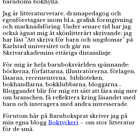
barndoms bokhylla.
Jag är litteraturvetare, dramapedagog och
egenföretagare inom bl.a. grafisk formgivning
och marknadsföring. Under senare tid har jag
också ägnat mig åt skönlitterärt skrivande; jag
har läst ”Att skriva för barn och ungdomar” på
Karlstad universitet och går nu
Skrivarakademins ettåriga distanslinje.
För mig är hela barnboksvärlden spännande:
böckerna, författarna, illustratörerna, förlagen,
läsarna, recensenterna, biblioteken,
bokhandlarna, bokklubbarna, bloggarna…
Bloggandet blir för mig ett sätt att lära mig mer
om branschen, få reflektera kring läsandet med
barn och interagera med andra intresserade.
Förutom här på Barnboksprat skriver jag på
min egna blogg
Boktyckeri
– om stor litteratur
för de små.