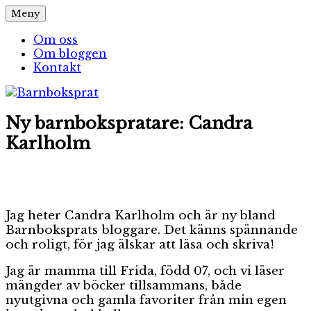
Hoppa
Meny
Barnboksprat
– en blogg om barnböcker
till
innehåll
Om oss
Om bloggen
Kontakt
Ny barnbokspratare: Candra
Karlholm
Jag heter Candra Karlholm och är ny bland
Barnboksprats bloggare. Det känns spännande
och roligt, för jag älskar att läsa och skriva!
Jag är mamma till Frida, född 07, och vi läser
mängder av böcker tillsammans, både
nyutgivna och gamla favoriter från min egen