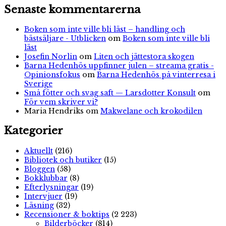
Senaste kommentarerna
Boken som inte ville bli läst – handling och
bästsäljare - Utblicken
om
Boken som inte ville bli
läst
Josefin Norlin
om
Liten och jättestora skogen
Barna Hedenhös uppfinner julen – streama gratis -
Opinionsfokus
om
Barna Hedenhös på vinterresa i
Sverige
Små fötter och svag saft — Larsdotter Konsult
om
För vem skriver vi?
Maria Hendriks
om
Makwelane och krokodilen
Kategorier
Aktuellt
(216)
Bibliotek och butiker
(15)
Bloggen
(58)
Bokklubbar
(8)
Efterlysningar
(19)
Intervjuer
(19)
Läsning
(32)
Recensioner & boktips
(2 223)
Bilderböcker
(814)