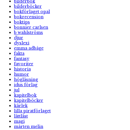
bilderbok
bilderböcker
bokförlaget opal
bokrecension
boktips
bonnier carlsen
b wahlströms
djur
dyslexi
emma adbåge
fakta
fantasy
favoriter
historia
humor
högläsning
idus förlag
jul
kapitelbok
kapitelböcker
kärlek
lilla piratförlaget
lättläst
magi
mårten melin