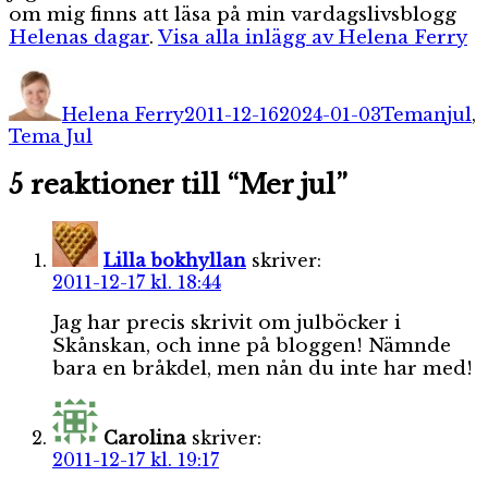
om mig finns att läsa på min vardagslivsblogg
Helenas dagar
.
Visa alla inlägg av Helena Ferry
Författare
Publicerat
Kategorier
Etik
den
Helena Ferry
2011-12-16
2024-01-03
Teman
jul
,
Tema Jul
5 reaktioner till “Mer jul”
Lilla bokhyllan
skriver:
2011-12-17 kl. 18:44
Jag har precis skrivit om julböcker i
Skånskan, och inne på bloggen! Nämnde
bara en bråkdel, men nån du inte har med!
Carolina
skriver:
2011-12-17 kl. 19:17