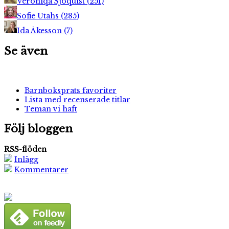
Veroniqa Sjöquist
(
251
)
Sofie Utahs
(
285
)
Ida Åkesson
(
7
)
Se även
Barnboksprats favoriter
Lista med recenserade titlar
Teman vi haft
Följ bloggen
RSS-flöden
Inlägg
Kommentarer