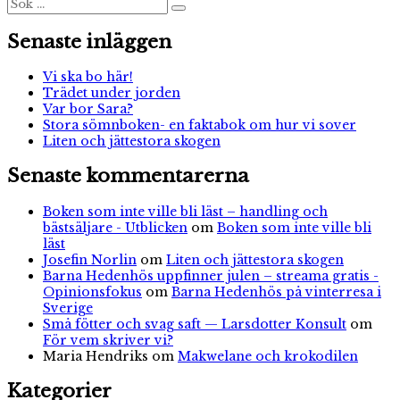
Sök
Sök
efter:
Senaste inläggen
Vi ska bo här!
Trädet under jorden
Var bor Sara?
Stora sömnboken- en faktabok om hur vi sover
Liten och jättestora skogen
Senaste kommentarerna
Boken som inte ville bli läst – handling och
bästsäljare - Utblicken
om
Boken som inte ville bli
läst
Josefin Norlin
om
Liten och jättestora skogen
Barna Hedenhös uppfinner julen – streama gratis -
Opinionsfokus
om
Barna Hedenhös på vinterresa i
Sverige
Små fötter och svag saft — Larsdotter Konsult
om
För vem skriver vi?
Maria Hendriks
om
Makwelane och krokodilen
Kategorier