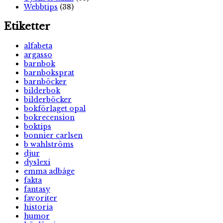
Webbtips
(38)
Etiketter
alfabeta
argasso
barnbok
barnboksprat
barnböcker
bilderbok
bilderböcker
bokförlaget opal
bokrecension
boktips
bonnier carlsen
b wahlströms
djur
dyslexi
emma adbåge
fakta
fantasy
favoriter
historia
humor