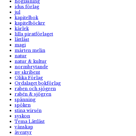
högläsning
idus förlag
jul
kapitelbok
kapitelböcker
kärlek
lilla piratförlaget
lättläst
magi
mårten melin
natur
natur & kultur
normbrytande
ny skribent
Olika Förlag
Ordalaget bokförlag
raben och sjögren
rabén & sjögren
spänning
spöken
stina wirsén
syskon
Tema Lättläst
vänskap
äventyr