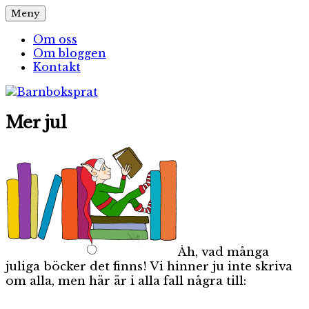
Hoppa
Meny
Barnboksprat
– en blogg om barnböcker
till
innehåll
Om oss
Om bloggen
Kontakt
Mer jul
Åh, vad många
juliga böcker det finns! Vi hinner ju inte skriva
om alla, men här är i alla fall några till: