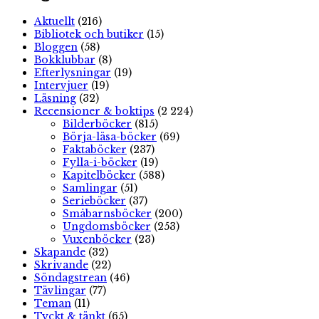
Aktuellt
(216)
Bibliotek och butiker
(15)
Bloggen
(58)
Bokklubbar
(8)
Efterlysningar
(19)
Intervjuer
(19)
Läsning
(32)
Recensioner & boktips
(2 224)
Bilderböcker
(815)
Börja-läsa-böcker
(69)
Faktaböcker
(237)
Fylla-i-böcker
(19)
Kapitelböcker
(588)
Samlingar
(51)
Serieböcker
(37)
Småbarnsböcker
(200)
Ungdomsböcker
(253)
Vuxenböcker
(23)
Skapande
(32)
Skrivande
(22)
Söndagstrean
(46)
Tävlingar
(77)
Teman
(11)
Tyckt & tänkt
(65)