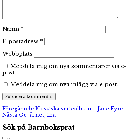
Namn
*
E-postadress
*
Webbplats
Meddela mig om nya kommentarer via e-
post.
Meddela mig om nya inlägg via e-post.
Inläggsnavigering
Föregående
Föregående
Klassiska seriealbum – Jane Eyre
Nästa
inlägg:
Nästa
Ge järnet, Ina
inlägg:
Sök på Barnboksprat