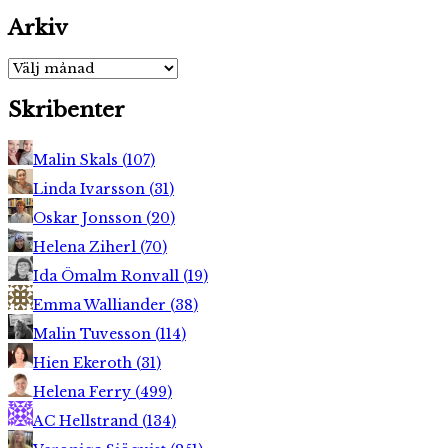
Arkiv
Arkiv
Skribenter
Malin Skals
(
107
)
Linda Ivarsson
(
31
)
Oskar Jonsson
(
20
)
Helena Ziherl
(
70
)
Ida Ömalm Ronvall
(
19
)
Emma Walliander
(
38
)
Malin Tuvesson
(
114
)
Hien Ekeroth
(
31
)
Helena Ferry
(
499
)
AC Hellstrand
(
134
)