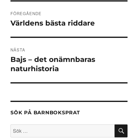
Inläggsnavigering
FÖREGÅENDE
Världens bästa riddare
Föregående
inlägg:
NÄSTA
Bajs – det onämnbaras
Nästa
inlägg:
naturhistoria
SÖK PÅ BARNBOKSPRAT
SÖ
Sök
efter: