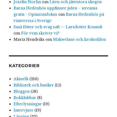
Josefin Norlin
om
Liten och jättestora skogen
Barna Hedenhös uppfinner julen – streama
gratis - Opinionsfokus
om
Barna Hedenhös på
vinterresa i Sverige
Små fötter och svag saft — Larsdotter Konsult
om
För vem skriver vi?
Maria Hendriks
om
Makwelane och krokodilen
KATEGORIER
Aktuellt
(216)
Bibliotek och butiker
(15)
Bloggen
(58)
Bokklubbar
(8)
Efterlysningar
(19)
Intervjuer
(19)
Läsning
(32)