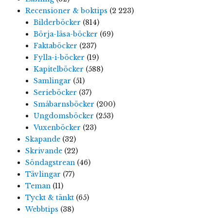
Recensioner & boktips
(2 223)
Bilderböcker
(814)
Börja-läsa-böcker
(69)
Faktaböcker
(237)
Fylla-i-böcker
(19)
Kapitelböcker
(588)
Samlingar
(51)
Serieböcker
(37)
Småbarnsböcker
(200)
Ungdomsböcker
(253)
Vuxenböcker
(23)
Skapande
(32)
Skrivande
(22)
Söndagstrean
(46)
Tävlingar
(77)
Teman
(11)
Tyckt & tänkt
(65)
Webbtips
(38)