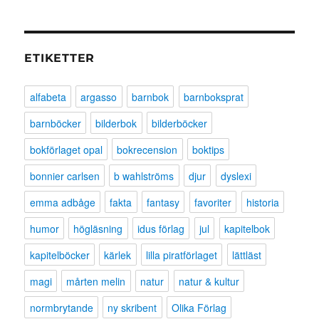
ETIKETTER
alfabeta
argasso
barnbok
barnboksprat
barnböcker
bilderbok
bilderböcker
bokförlaget opal
bokrecension
boktips
bonnier carlsen
b wahlströms
djur
dyslexi
emma adbåge
fakta
fantasy
favoriter
historia
humor
högläsning
idus förlag
jul
kapitelbok
kapitelböcker
kärlek
lilla piratförlaget
lättläst
magi
mårten melin
natur
natur & kultur
normbrytande
ny skribent
Olika Förlag