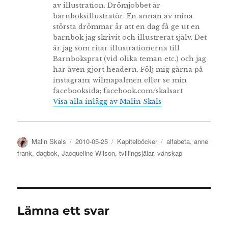
av illustration. Drömjobbet är
barnboksillustratör. En annan av mina
största drömmar är att en dag få ge ut en
barnbok jag skrivit och illustrerat själv. Det
är jag som ritar illustrationerna till
Barnboksprat (vid olika teman etc.) och jag
har även gjort headern. Följ mig gärna på
instagram; wilmapalmen eller se min
facebooksida; facebook.com/skalsart
Visa alla inlägg av Malin Skals
Författare
Publicerat
Kategorier
Etiketter
Malin Skals
2010-05-25
Kapitelböcker
alfabeta
,
anne
den
frank
,
dagbok
,
Jacqueline Wilson
,
tvillingsjälar
,
vänskap
Lämna ett svar