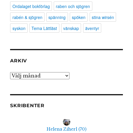
Ordalaget bokförlag
raben och sjögren
rabén & sjögren
spänning
spöken
stina wirsén
syskon
Tema Lättläst
vänskap
äventyr
ARKIV
Arkiv
SKRIBENTER
Helena Ziherl
(
70
)