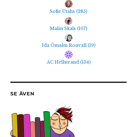
Sofie Utahs
(
285
)
Malin Skals
(
107
)
Ida Ömalm Ronvall
(
19
)
AC Hellstrand
(
134
)
SE ÄVEN