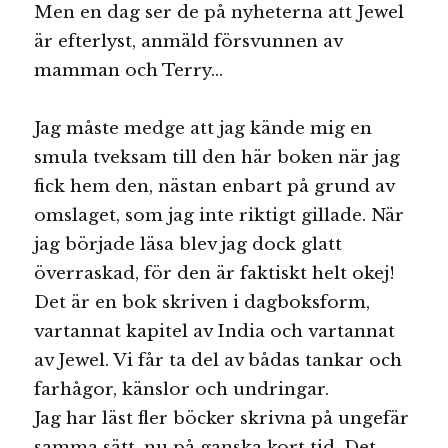
Men en dag ser de på nyheterna att Jewel
är efterlyst, anmäld försvunnen av
mamman och Terry…
Jag måste medge att jag kände mig en
smula tveksam till den här boken när jag
fick hem den, nästan enbart på grund av
omslaget, som jag inte riktigt gillade. När
jag började läsa blev jag dock glatt
överraskad, för den är faktiskt helt okej!
Det är en bok skriven i dagboksform,
vartannat kapitel av India och vartannat
av Jewel. Vi får ta del av bådas tankar och
farhågor, känslor och undringar.
Jag har läst fler böcker skrivna på ungefär
samma sätt, nu på ganska kort tid. Det