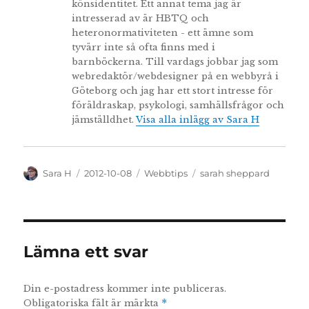
könsidentitet. Ett annat tema jag är
intresserad av är HBTQ och
heteronormativiteten - ett ämne som
tyvärr inte så ofta finns med i
barnböckerna. Till vardags jobbar jag som
webredaktör/webdesigner på en webbyrå i
Göteborg och jag har ett stort intresse för
föräldraskap, psykologi, samhällsfrågor och
jämställdhet.
Visa alla inlägg av Sara H
Författare
Publicerat
Kategorier
Etiketter
Sara H
2012-10-08
Webbtips
sarah sheppard
den
Lämna ett svar
Din e-postadress kommer inte publiceras.
Obligatoriska fält är märkta
*