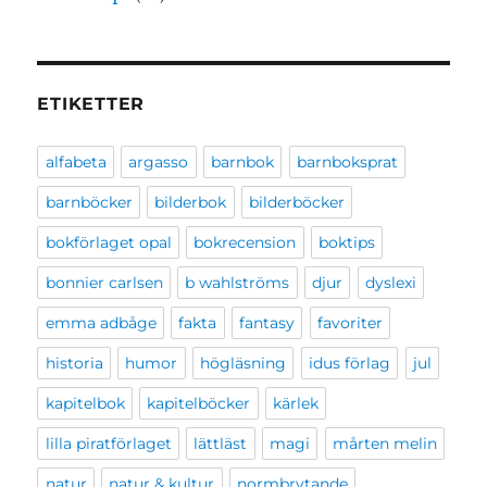
ETIKETTER
alfabeta
argasso
barnbok
barnboksprat
barnböcker
bilderbok
bilderböcker
bokförlaget opal
bokrecension
boktips
bonnier carlsen
b wahlströms
djur
dyslexi
emma adbåge
fakta
fantasy
favoriter
historia
humor
högläsning
idus förlag
jul
kapitelbok
kapitelböcker
kärlek
lilla piratförlaget
lättläst
magi
mårten melin
natur
natur & kultur
normbrytande