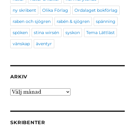
ny skribent
Olika Förlag
Ordalaget bokförlag
raben och sjögren
rabén & sjögren
spänning
spöken
stina wirsén
syskon
Tema Lättläst
vänskap
äventyr
ARKIV
Arkiv
SKRIBENTER