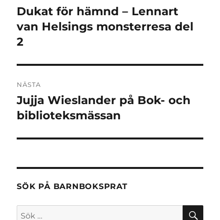
Dukat för hämnd – Lennart
Föregående
inlägg:
van Helsings monsterresa del
2
NÄSTA
Jujja Wieslander på Bok- och
Nästa
inlägg:
biblioteksmässan
SÖK PÅ BARNBOKSPRAT
SÖ
Sök