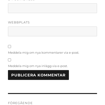
WEBBPLATS
Meddela mig om nya kommentarer via e-post.
Meddela mig om nya inlägg via e-post.
Inläggsnavigering
FÖREGÅENDE