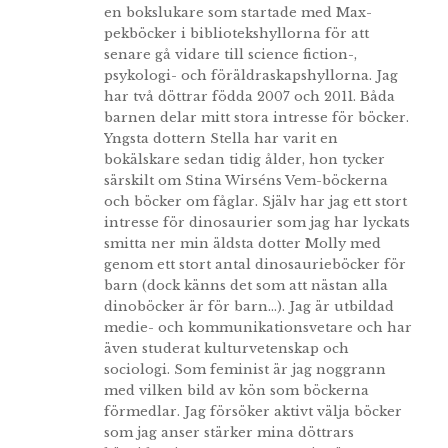
en bokslukare som startade med Max-
pekböcker i bibliotekshyllorna för att
senare gå vidare till science fiction-,
psykologi- och föräldraskapshyllorna. Jag
har två döttrar födda 2007 och 2011. Båda
barnen delar mitt stora intresse för böcker.
Yngsta dottern Stella har varit en
bokälskare sedan tidig ålder, hon tycker
särskilt om Stina Wirséns Vem-böckerna
och böcker om fåglar. Själv har jag ett stort
intresse för dinosaurier som jag har lyckats
smitta ner min äldsta dotter Molly med
genom ett stort antal dinosaurieböcker för
barn (dock känns det som att nästan alla
dinoböcker är för barn...). Jag är utbildad
medie- och kommunikationsvetare och har
även studerat kulturvetenskap och
sociologi. Som feminist är jag noggrann
med vilken bild av kön som böckerna
förmedlar. Jag försöker aktivt välja böcker
som jag anser stärker mina döttrars