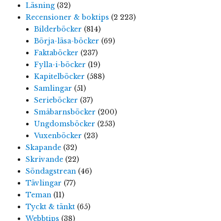
Läsning
(32)
Recensioner & boktips
(2 223)
Bilderböcker
(814)
Börja-läsa-böcker
(69)
Faktaböcker
(237)
Fylla-i-böcker
(19)
Kapitelböcker
(588)
Samlingar
(51)
Serieböcker
(37)
Småbarnsböcker
(200)
Ungdomsböcker
(253)
Vuxenböcker
(23)
Skapande
(32)
Skrivande
(22)
Söndagstrean
(46)
Tävlingar
(77)
Teman
(11)
Tyckt & tänkt
(65)
Webbtips
(38)