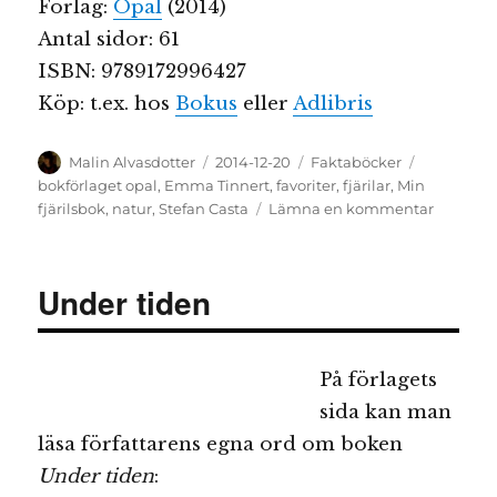
Förlag:
Opal
(2014)
Antal sidor: 61
ISBN: 9789172996427
Köp: t.ex. hos
Bokus
eller
Adlibris
Författare
Publicerat
Kategorier
Etiketter
Malin Alvasdotter
2014-12-20
Faktaböcker
den
bokförlaget opal
,
Emma Tinnert
,
favoriter
,
fjärilar
,
Min
till
fjärilsbok
,
natur
,
Stefan Casta
Lämna en kommentar
Min
fjärilsbo
Under tiden
På förlagets
sida kan man
läsa författarens egna ord om boken
Under tiden
: