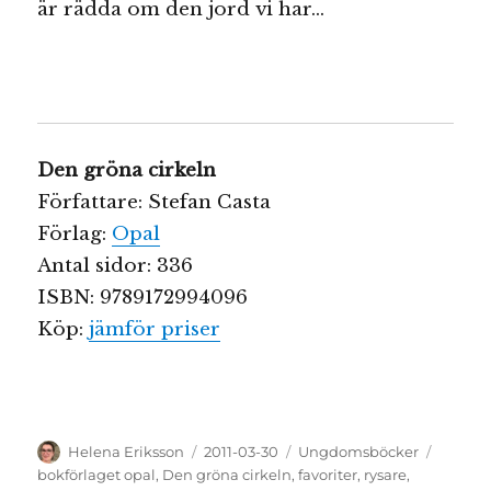
är rädda om den jord vi har…
Den gröna cirkeln
Författare: Stefan Casta
Förlag:
Opal
Antal sidor: 336
ISBN:
9789172994096
Köp:
jämför priser
Författare
Publicerat
Kategorier
Etikett
Helena Eriksson
2011-03-30
Ungdomsböcker
den
bokförlaget opal
,
Den gröna cirkeln
,
favoriter
,
rysare
,