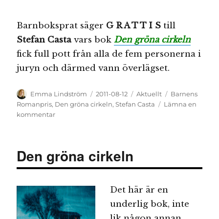
Barnboksprat säger
G R A T T I S
till
Stefan Casta
vars bok
Den gröna cirkeln
fick full pott från alla de fem personerna i
juryn och därmed vann överlägset.
Författare
Publicerat
Kategorier
Etiketter
Emma Lindström
2011-08-12
Aktuellt
Barnens
den
Romanpris
,
Den gröna cirkeln
,
Stefan Casta
Lämna en
till
kommentar
Stefan
Casta
överlägsen
Den gröna cirkeln
vinnare
av
Barnens
Romanpris
Det här är en
underlig bok, inte
lik någon annan