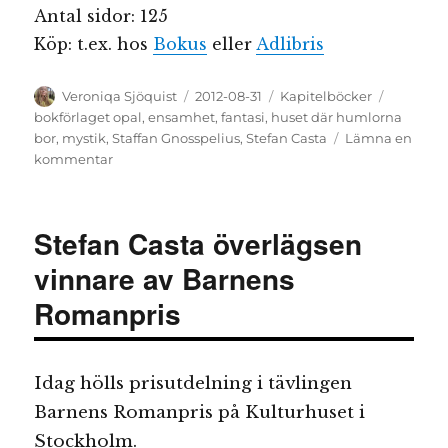
Antal sidor: 125
Köp: t.ex. hos
Bokus
eller
Adlibris
Författare
Publicerat
Kategorier
Etiketter
Veroniqa Sjöquist
2012-08-31
Kapitelböcker
den
bokförlaget opal
,
ensamhet
,
fantasi
,
huset där humlorna
bor
,
mystik
,
Staffan Gnosspelius
,
Stefan Casta
Lämna en
till
kommentar
Huset
där
humlorna
Stefan Casta överlägsen
bor
vinnare av Barnens
Romanpris
Idag hölls prisutdelning i tävlingen
Barnens Romanpris på Kulturhuset i
Stockholm.