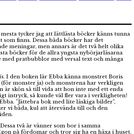
 mesta tycker jag att lättlästa böcker känns tunna
t som finns. Dessa båda böcker har det
tade meningar, men annars är det två helt olika
sta böcker för de allra yngsta nybörjarläsarna
ande med pratbubblor med versal text och många
is
. I den boken lär Ebba känna monstret Boris
 (för monster ja) och monstrena har verkligen
on är skön så till vida att hon inte med ett enda
 intryck, så kunde väl fler vara i verkligheten!
Ebba. ”Jättebra bok med lite läskiga bilder”,
ker vi båda, kul att återvända till och den
iden.
 Dessa två är vänner som bor i samma
Egon på fördomar och tror sig ha en häxa i huset,