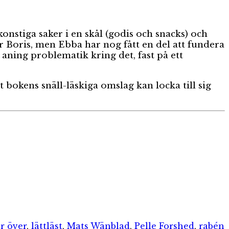
onstiga saker i en skål (godis och snacks) och
för Boris, men Ebba har nog fått en del att fundera
aning problematik kring det, fast på ett
bokens snäll-läskiga omslag kan locka till sig
r över
,
lättläst
,
Mats Wänblad
,
Pelle Forshed
,
rabén