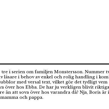
r tre i serien om familjen Monstersson. Nummer 
 av läsare i behov av enkel och rolig handling i k
bubblor med versal text, vilket gör det tydligt ve
ver hos Ebba. De har ju verkligen blivit riktiga 
e än att sova över hos varandra då? Nja, Boris är 
ll mamma och pappa.