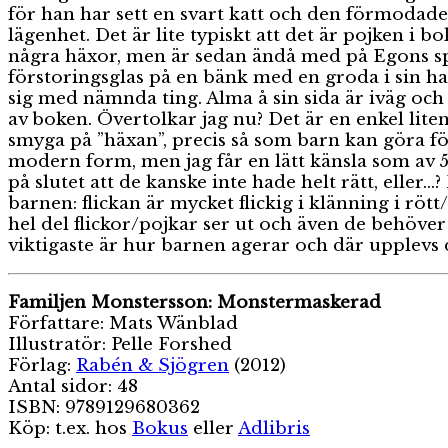
för han har sett en svart katt och den förmodade
lägenhet. Det är lite typiskt att det är pojken 
några häxor, men är sedan ändå med på Egons span
förstoringsglas på en bänk med en groda i sin ha
sig med nämnda ting. Alma å sin sida är iväg och 
av boken. Övertolkar jag nu? Det är en enkel liten
smyga på ”häxan”, precis så som barn kan göra fö
modern form, men jag får en lätt känsla som av 50
på slutet att de kanske inte hade helt rätt, eller
barnen: flickan är mycket flickig i klänning i röt
hel del flickor/pojkar ser ut och även de behöver
viktigaste är hur barnen agerar och där upplevs 
Familjen Monstersson: Monstermaskerad
Författare: Mats Wänblad
Illustratör: Pelle Forshed
Förlag:
Rabén & Sjögren
(2012)
Antal sidor: 48
ISBN: 9789129680362
Köp: t.ex. hos
Bokus
eller
Adlibris