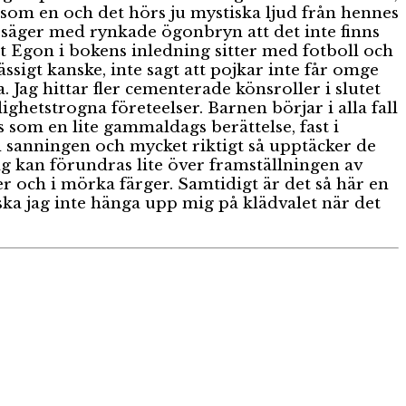
 som en och det hörs ju mystiska ljud från hennes
a säger med rynkade ögonbryn att det inte finns
st Egon i bokens inledning sitter med fotboll och
sigt kanske, inte sagt att pojkar inte får omge
 Jag hittar fler cementerade könsroller i slutet
ighetstrogna företeelser. Barnen börjar i alla fall
 som en lite gammaldags berättelse, fast i
ån sanningen och mycket riktigt så upptäcker de
jag kan förundras lite över framställningen av
er och i mörka färger. Samtidigt är det så här en
 ska jag inte hänga upp mig på klädvalet när det