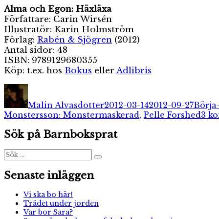
Alma och Egon: Häxläxa
Författare: Carin Wirsén
Illustratör: Karin Holmström
Förlag:
Rabén & Sjögren
(2012)
Antal sidor: 48
ISBN: 9789129680355
Köp: t.ex. hos
Bokus
eller
Adlibris
Författare
Publicerat
Kateg
den
Malin Alvasdotter
2012-03-14
2012-09-27
Börja
Monstersson: Monstermaskerad
,
Pelle Forshed
3 k
Sök på Barnboksprat
Sök
Sök
efter:
Senaste inläggen
Vi ska bo här!
Trädet under jorden
Var bor Sara?