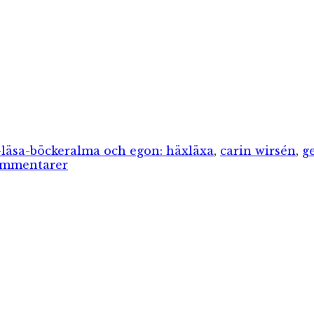
orier
Etiketter
-läsa-böcker
alma och egon: häxläxa
,
carin wirsén
,
g
till
ommentarer
Monstermaskerad
&
Häxläxa