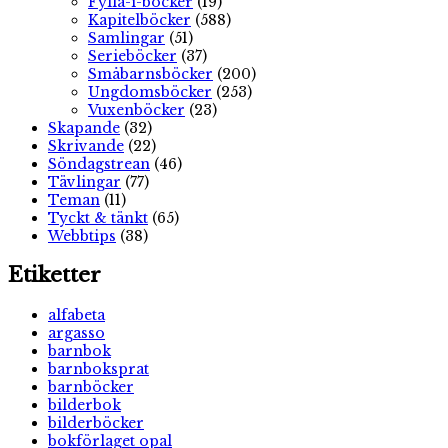
Fylla-i-böcker
(19)
Kapitelböcker
(588)
Samlingar
(51)
Serieböcker
(37)
Småbarnsböcker
(200)
Ungdomsböcker
(253)
Vuxenböcker
(23)
Skapande
(32)
Skrivande
(22)
Söndagstrean
(46)
Tävlingar
(77)
Teman
(11)
Tyckt & tänkt
(65)
Webbtips
(38)
Etiketter
alfabeta
argasso
barnbok
barnboksprat
barnböcker
bilderbok
bilderböcker
bokförlaget opal