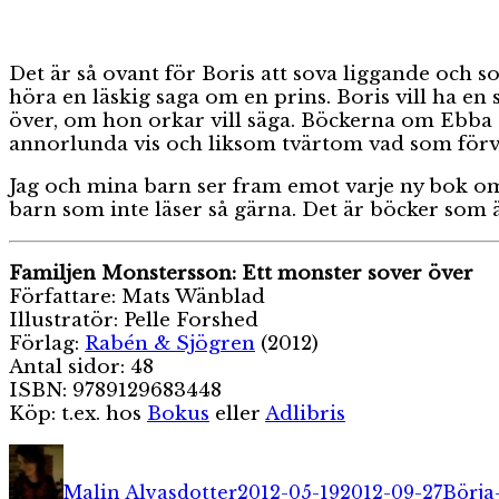
Det är så ovant för Boris att sova liggande och s
höra en läskig saga om en prins. Boris vill ha en 
över, om hon orkar vill säga. Böckerna om Ebba o
annorlunda vis och liksom tvärtom vad som förv
Jag och mina barn ser fram emot varje ny bok om 
barn som inte läser så gärna. Det är böcker som ä
Familjen Monstersson: Ett monster sover över
Författare: Mats Wänblad
Illustratör: Pelle Forshed
Förlag:
Rabén & Sjögren
(2012)
Antal sidor: 48
ISBN: 9789129683448
Köp: t.ex. hos
Bokus
eller
Adlibris
Författare
Publicerat
Kateg
den
Malin Alvasdotter
2012-05-19
2012-09-27
Börja