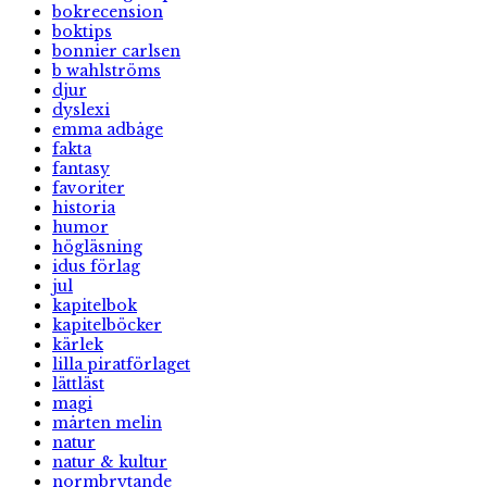
bokrecension
boktips
bonnier carlsen
b wahlströms
djur
dyslexi
emma adbåge
fakta
fantasy
favoriter
historia
humor
högläsning
idus förlag
jul
kapitelbok
kapitelböcker
kärlek
lilla piratförlaget
lättläst
magi
mårten melin
natur
natur & kultur
normbrytande