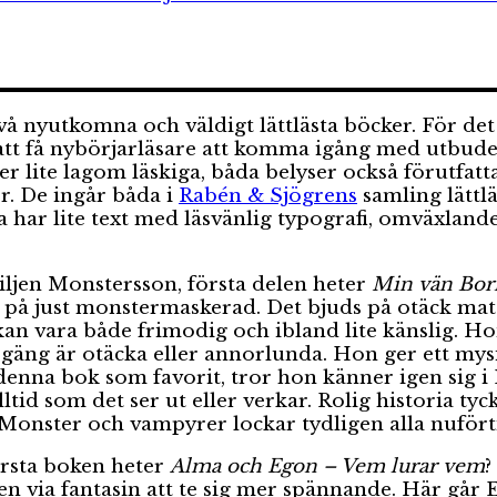
vå nyutkomna och väldigt lättlästa böcker. För det
 att få nybörjarläsare att komma igång med utbude
ter lite lagom läskiga, båda belyser också förutfat
er. De ingår båda i
Rabén & Sjögrens
samling lättlä
na har lite text med läsvänlig typografi, omväxl
iljen Monstersson, första delen heter
Min vän Bor
på just monstermaskerad. Det bjuds på otäck mat
ba kan vara både frimodig och ibland lite känslig. H
äng är otäcka eller annorlunda. Hon ger ett mysigt
k denna bok som favorit, tror hon känner igen sig i 
ltid som det ser ut eller verkar. Rolig historia tyc
Monster och vampyrer lockar tydligen alla nufört
örsta boken heter
Alma och Egon – Vem lurar vem
?
n via fantasin att te sig mer spännande. Här går 