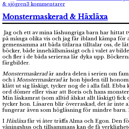
till
& sjögren
3 kommentarer
Ett
monster
Monstermaskerad & Häxläxa
sover
över
Jag och ett av mina läshungriga barn har hittat t
på många olika vis och jag får ibland kämpa för
gemensamma att båda titlarna tilltalar oss, de lå
böcker, både innehållsmässigt och i valet av bild
och fler i de båda serierna lär dyka upp. Böcker
färgbilder.
Monstermaskerad
är andra delen i serien om fam
och i
Monstermaskerad
är hon bjuden till honom 
klätt ut sig läskigt, tycker nog de i alla fall. Eb
ord dömer eller visar att Boris och hans monsterg
Min läskamrat (som alltid älskat allt läskigt) fic
tycker hon. Läsaren blir överraskad, det är inte al
fungerar även som högläsning för mindre barn. 
I
Häxläxa
får vi åter träffa Alma och Egon. Den f
våningshus och tillsammans kan de få verklighete