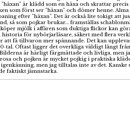
 ”häxan” är klädd som en häxa och skrattar precis
i boken som först ser ”häxan” och dömer henne. Alm
ing efter ”häxan”. Det är också lite tokigt att ju
nd, så som pojkar brukar… framställas schablonmäs
köper mjölk i affären som duktiga flickor kan göra.
 historia för nybörjarläsare, säkert med flera verkl
r att få tillvaron mer spännande. Det kan upplevas
-tal. Oftast ligger det overkliga väldigt långt fr
…? Bilderna är härligt färgmättade och livliga, men 
t/rosa och pojken är mycket pojkig i praktiska kläd
 igenkänning, men jag tilltalas inte av det. Kanske
de faktiskt jämnstarka.