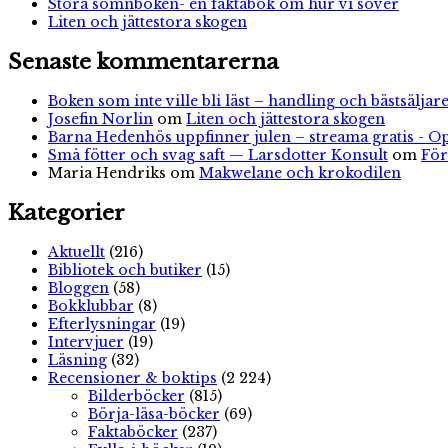
Stora sömnboken- en faktabok om hur vi sover
Liten och jättestora skogen
Senaste kommentarerna
Boken som inte ville bli läst – handling och bästsäljare
Josefin Norlin
om
Liten och jättestora skogen
Barna Hedenhös uppfinner julen – streama gratis - O
Små fötter och svag saft — Larsdotter Konsult
om
För
Maria Hendriks
om
Makwelane och krokodilen
Kategorier
Aktuellt
(216)
Bibliotek och butiker
(15)
Bloggen
(58)
Bokklubbar
(8)
Efterlysningar
(19)
Intervjuer
(19)
Läsning
(32)
Recensioner & boktips
(2 224)
Bilderböcker
(815)
Börja-läsa-böcker
(69)
Faktaböcker
(237)