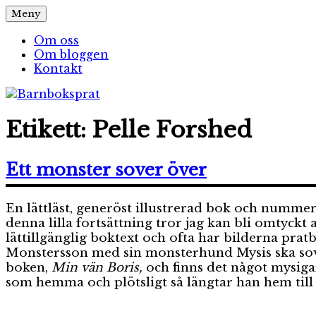
Hoppa
Meny
Barnboksprat
– en blogg om barnböcker
till
innehåll
Om oss
Om bloggen
Kontakt
Etikett:
Pelle Forshed
Ett monster sover över
En lättläst, generöst illustrerad bok och numme
denna lilla fortsättning tror jag kan bli omtyckt
lättillgänglig boktext och ofta har bilderna prat
Monstersson med sin monsterhund Mysis ska sova ö
boken,
Min vän Boris,
och finns det något mysigar
som hemma och plötsligt så längtar han hem ti