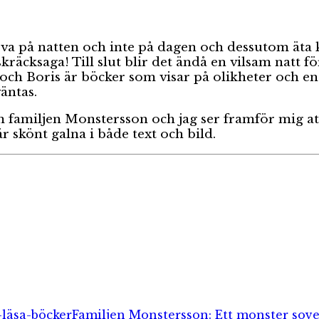
ova på natten och inte på dagen och dessutom äta k
skräcksaga! Till slut blir det ändå en vilsam natt 
ch Boris är böcker som visar på olikheter och en 
äntas.
familjen Monstersson och jag ser framför mig att 
r skönt galna i både text och bild.
orier
Etiketter
-läsa-böcker
Familjen Monstersson: Ett monster sove