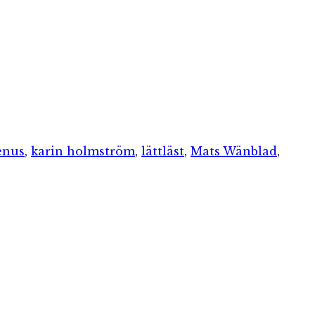
enus
,
karin holmström
,
lättläst
,
Mats Wänblad
,