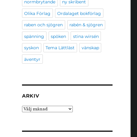
normbrytande
ny skribent
Olika Förlag
Ordalaget bokförlag
raben och sjögren
rabén & sjögren
spänning
spöken
stina wirsén
syskon
Tema Lättläst
vänskap
äventyr
ARKIV
Arkiv