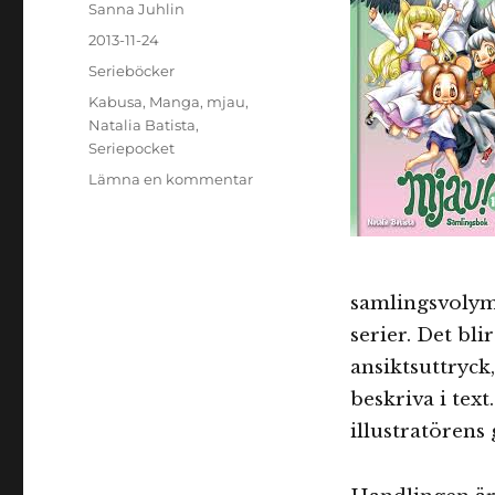
Författare
Sanna Juhlin
Publicerat
2013-11-24
den
Kategorier
Serieböcker
Etiketter
Kabusa
,
Manga
,
mjau
,
Natalia Batista
,
Seriepocket
till
Lämna en kommentar
Mjau!
1-
4
samlingsvolym 
serier. Det bli
ansiktsuttryck
beskriva i text
illustratörens 