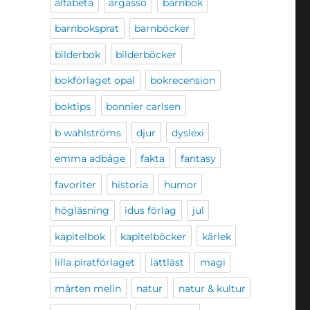
alfabeta
argasso
barnbok
barnboksprat
barnböcker
bilderbok
bilderböcker
bokförlaget opal
bokrecension
boktips
bonnier carlsen
b wahlströms
djur
dyslexi
emma adbåge
fakta
fantasy
favoriter
historia
humor
högläsning
idus förlag
jul
kapitelbok
kapitelböcker
kärlek
lilla piratförlaget
lättläst
magi
mårten melin
natur
natur & kultur