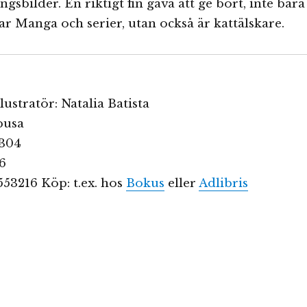
gsbilder. En riktigt fin gåva att ge bort, inte bara
lar Manga och serier, utan också är kattälskare.
lustratör: Natalia Batista
busa
1304
56
53216 Köp: t.ex. hos
Bokus
eller
Adlibris