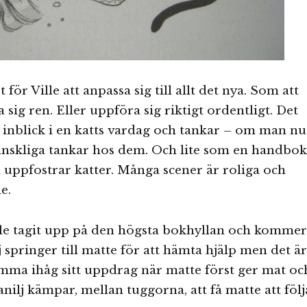
t för Ville att anpassa sig till allt det nya. Som att
 sig ren. Eller uppföra sig riktigt ordentligt. Det
 inblick i en katts vardag och tankar – om man nu
änskliga tankar hos dem. Och lite som en handbok
uppfostrar katter. Många scener är roliga och
e.
lle tagit upp på den högsta bokhyllan och kommer
j springer till matte för att hämta hjälp men det är
komma ihåg sitt uppdrag när matte först ger mat oc
anilj kämpar, mellan tuggorna, att få matte att följ