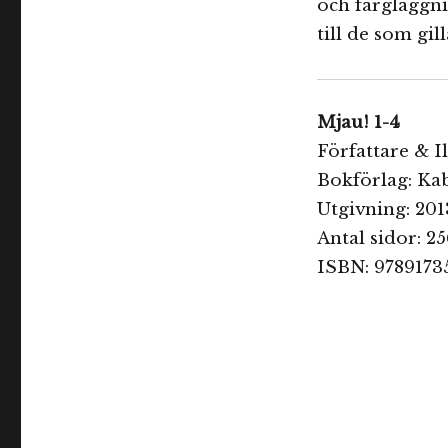
och färgläggnin
till de som gil
Mjau! 1-4
Författare & Il
Bokförlag: Ka
Utgivning: 20
Antal sidor: 2
ISBN: 97891735