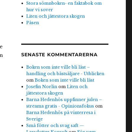
Stora sömnboken- en faktabok om
hur vi sover
Liten och jättestora skogen
Påsen
e
SENASTE KOMMENTARERNA
än
Boken som inte ville bli läst –
handling och bästsäljare - Utblicken
om
Boken som inte ville bli läst
Josefin Norlin
om
Liten och
jättestora skogen
Barna Hedenhös uppfinner julen –
streama gratis - Opinionsfokus
om
Barna Hedenhös på vinterresa i
Sverige
Små fötter och svag saft —
Larsdotter Konsult
om
För vem