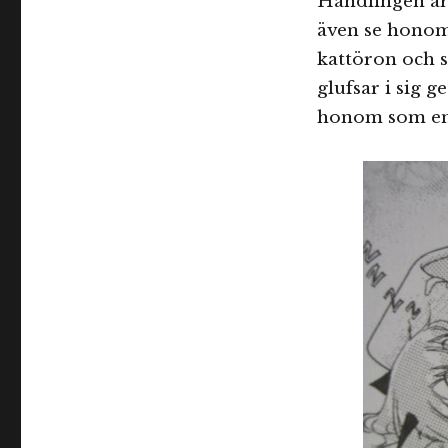
Handlingen är i
även se honom
kattöron och 
glufsar i sig g
honom som en 