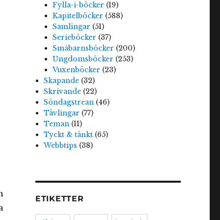
Fylla-i-böcker
(19)
Kapitelböcker
(588)
Samlingar
(51)
Serieböcker
(37)
Småbarnsböcker
(200)
Ungdomsböcker
(253)
Vuxenböcker
(23)
Skapande
(32)
Skrivande
(22)
Söndagstrean
(46)
Tävlingar
(77)
Teman
(11)
Tyckt & tänkt
(65)
Webbtips
(38)
h
ETIKETTER
a