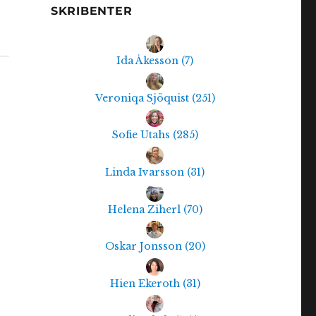
SKRIBENTER
Ida Åkesson
(
7
)
Veroniqa Sjöquist
(
251
)
Sofie Utahs
(
285
)
Linda Ivarsson
(
31
)
Helena Ziherl
(
70
)
Oskar Jonsson
(
20
)
Hien Ekeroth
(
31
)