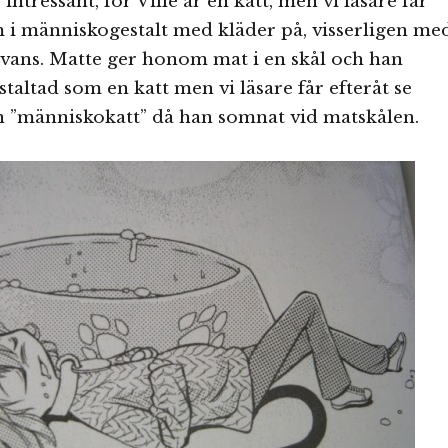
ntressant, för Ville är en katt, men vi läsare får
 i människogestalt med kläder på, visserligen me
svans. Matte ger honom mat i en skål och han
estaltad som en katt men vi läsare får efteråt se
”människokatt” då han somnat vid matskålen.