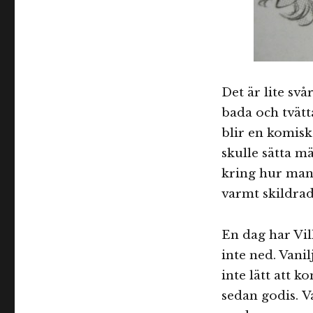
Det är lite svår
bada och tvätta
blir en komisk
skulle sätta m
kring hur man 
varmt skildrad
En dag har Vi
inte ned. Vanil
inte lätt att 
sedan godis. V