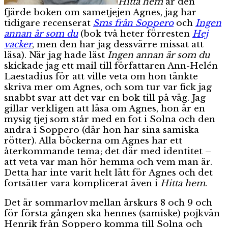
Hitta hem
är den
fjärde boken om sametjejen Agnes, jag har
tidigare recenserat
Sms från Soppero
och
Ingen
annan är som du
(bok två heter förresten
Hej
vacker
, men den har jag dessvärre missat att
läsa). När jag hade läst
Ingen annan är som du
skickade jag ett mail till författaren Ann-Helén
Laestadius för att ville veta om hon tänkte
skriva mer om Agnes, och som tur var fick jag
snabbt svar att det var en bok till på väg. Jag
gillar verkligen att läsa om Agnes, hon är en
mysig tjej som står med en fot i Solna och den
andra i Soppero (där hon har sina samiska
rötter). Alla böckerna om Agnes har ett
återkommande tema; det där med identitet –
att veta var man hör hemma och vem man är.
Detta har inte varit helt lätt för Agnes och det
fortsätter vara komplicerat även i
Hitta hem
.
Det är sommarlov mellan årskurs 8 och 9 och
för första gången ska hennes (samiske) pojkvän
Henrik från Soppero komma till Solna och