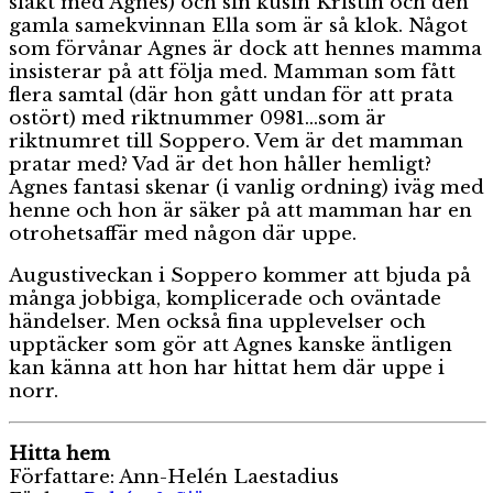
släkt med Agnes) och sin kusin Kristin och den
gamla samekvinnan Ella som är så klok. Något
som förvånar Agnes är dock att hennes mamma
insisterar på att följa med. Mamman som fått
flera samtal (där hon gått undan för att prata
ostört) med riktnummer 0981…som är
riktnumret till Soppero. Vem är det mamman
pratar med? Vad är det hon håller hemligt?
Agnes fantasi skenar (i vanlig ordning) iväg med
henne och hon är säker på att mamman har en
otrohetsaffär med någon där uppe.
Augustiveckan i Soppero kommer att bjuda på
många jobbiga, komplicerade och oväntade
händelser. Men också fina upplevelser och
upptäcker som gör att Agnes kanske äntligen
kan känna att hon har hittat hem där uppe i
norr.
Hitta hem
Författare: Ann-Helén Laestadius