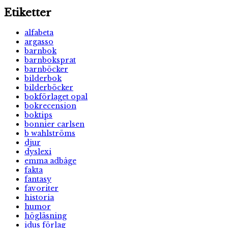
Etiketter
alfabeta
argasso
barnbok
barnboksprat
barnböcker
bilderbok
bilderböcker
bokförlaget opal
bokrecension
boktips
bonnier carlsen
b wahlströms
djur
dyslexi
emma adbåge
fakta
fantasy
favoriter
historia
humor
högläsning
idus förlag