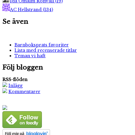
Ida Ömalm Ronvall
(
19
)
AC Hellstrand
(
134
)
Se även
Barnboksprats favoriter
Lista med recenserade titlar
Teman vi haft
Följ bloggen
RSS-flöden
Inlägg
Kommentarer