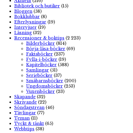
Aktuellt
(216)
Bibliotek och butiker
(15)
Bloggen
(58)
Bokklubbar
(8)
Efterlysningar
(19)
Intervjuer
(19)
Läsning
(32)
Recensioner & boktips
(2 223)
Bilderböcker
(814)
Börja-läsa-böcker
(69)
Faktaböcker
(237)
Fylla-i-böcker
(19)
Kapitelböcker
(588)
Samlingar
(51)
Serieböcker
(37)
Småbarnsböcker
(200)
Ungdomsböcker
(253)
Vuxenböcker
(23)
Skapande
(32)
Skrivande
(22)
Söndagstrean
(46)
Tävlingar
(77)
Teman
(11)
Tyckt & tänkt
(65)
Webbtips
(38)