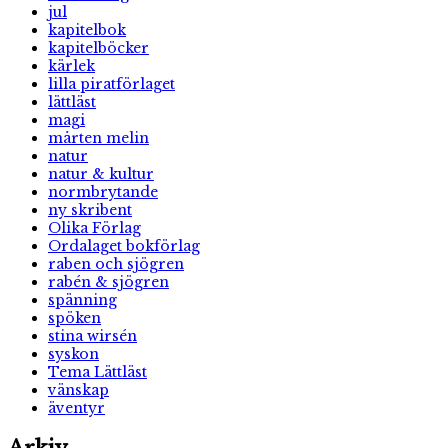
jul
kapitelbok
kapitelböcker
kärlek
lilla piratförlaget
lättläst
magi
mårten melin
natur
natur & kultur
normbrytande
ny skribent
Olika Förlag
Ordalaget bokförlag
raben och sjögren
rabén & sjögren
spänning
spöken
stina wirsén
syskon
Tema Lättläst
vänskap
äventyr
Arkiv