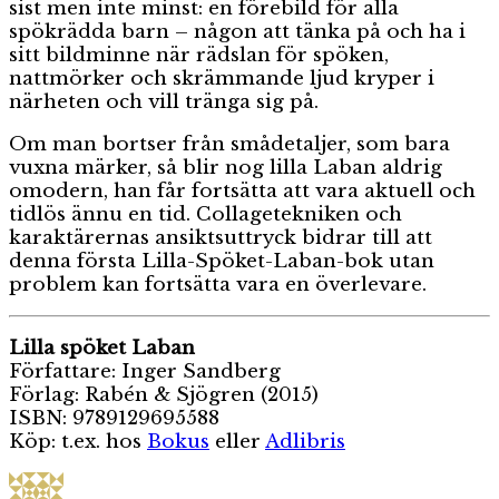
sist men inte minst: en förebild för alla
spökrädda barn – någon att tänka på och ha i
sitt bildminne när rädslan för spöken,
nattmörker och skrämmande ljud kryper i
närheten och vill tränga sig på.
Om man bortser från smådetaljer, som bara
vuxna märker, så blir nog lilla Laban aldrig
omodern, han får fortsätta att vara aktuell och
tidlös ännu en tid. Collagetekniken och
karaktärernas ansiktsuttryck bidrar till att
denna första Lilla-Spöket-Laban-bok utan
problem kan fortsätta vara en överlevare.
Lilla spöket Laban
Författare: Inger Sandberg
Förlag: Rabén & Sjögren (2015)
ISBN: 9789129695588
Köp: t.ex. hos
Bokus
eller
Adlibris
Författare
Publicerat
Kategorie