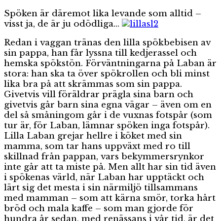
Spöken är däremot lika levande som alltid –
visst ja, de är ju odödliga…
Redan i vaggan tränas den lilla spökbebisen av
sin pappa, han får lyssna till kedjerassel och
hemska spökstön. Förväntningarna på Laban är
stora: han ska ta över spökrollen och bli minst
lika bra på att skrämmas som sin pappa.
Givetvis vill föräldrar prägla sina barn och
givetvis går barn sina egna vägar – även om en
del så småningom går i de vuxnas fotspår (som
tur är, för Laban, lämnar spöken inga fotspår).
Lilla Laban grejar hellre i köket med sin
mamma, som tar hans uppväxt med ro till
skillnad från pappan, vars bekymmersrynkor
inte går att ta miste på. Men allt har sin tid även
i spökenas värld, när Laban har upptäckt och
lärt sig det mesta i sin närmiljö tillsammans
med mamman – som att kärna smör, torka hårt
bröd och mala kaffe – som man gjorde för
hundra år sedan, med renässans i vår tid, är det