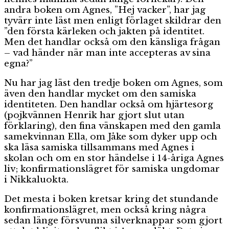
andra boken om Agnes, ”Hej vacker”, har jag
tyvärr inte läst men enligt förlaget skildrar den
”den första kärleken och jakten på identitet.
Men det handlar också om den känsliga frågan
– vad händer när man inte accepteras av sina
egna?”
Nu har jag läst den tredje boken om Agnes, som
även den handlar mycket om den samiska
identiteten. Den handlar också om hjärtesorg
(pojkvännen Henrik har gjort slut utan
förklaring), den fina vänskapen med den gamla
samekvinnan Ella, om Jåke som dyker upp och
ska läsa samiska tillsammans med Agnes i
skolan och om en stor händelse i 14-åriga Agnes
liv; konfirmationslägret för samiska ungdomar
i Nikkaluokta.
Det mesta i boken kretsar kring det stundande
konfirmationslägret, men också kring några
sedan länge försvunna silverknappar som gjort