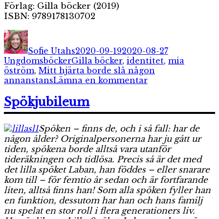
Förlag: Gilla böcker (2019)
ISBN: 9789178130702
Författare
Publicerat
Kategorier
den
Sofie Utahs
2020-09-19
2020-08-27
Etiketter
Ungdomsböcker
Gilla böcker
,
identitet
,
mia
öström
,
Mitt hjärta borde slå någon
till
annanstans
Lämna en kommentar
Mitt
hjärta
Spökjubileum
borde
slå
Spöken – finns de, och i så fall: har de
någon
annanstans
någon ålder? Originalpersonerna har ju gått ur
tiden, spökena borde alltså vara utanför
tideräkningen och tidlösa. Precis så är det med
det lilla spöket Laban, han föddes – eller snarare
kom till – för femtio år sedan och är fortfarande
liten, alltså finns han! Som alla spöken fyller han
en funktion, dessutom har han och hans familj
nu spelat en stor roll i flera generationers liv.