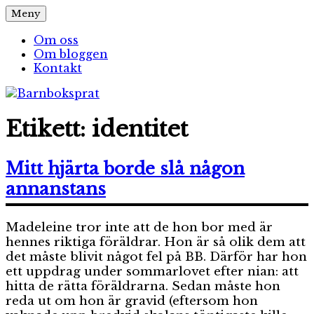
Hoppa
Meny
Barnboksprat
– en blogg om barnböcker
till
innehåll
Om oss
Om bloggen
Kontakt
Etikett:
identitet
Mitt hjärta borde slå någon
annanstans
Madeleine tror inte att de hon bor med är
hennes riktiga föräldrar. Hon är så olik dem att
det måste blivit något fel på BB. Därför har hon
ett uppdrag under sommarlovet efter nian: att
hitta de rätta föräldrarna. Sedan måste hon
reda ut om hon är gravid (eftersom hon