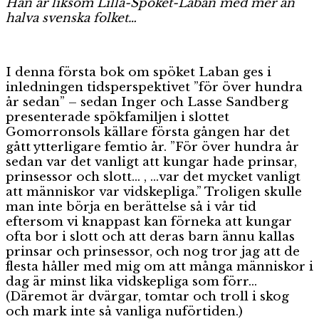
Han är liksom Lilla-Spöket-Laban med mer än
halva svenska folket…
I denna första bok om spöket Laban ges i
inledningen tidsperspektivet ”för över hundra
år sedan” – sedan Inger och Lasse Sandberg
presenterade spökfamiljen i slottet
Gomorronsols källare första gången har det
gått ytterligare femtio år. ”För över hundra år
sedan var det vanligt att kungar hade prinsar,
prinsessor och slott… , …var det mycket vanligt
att människor var vidskepliga.” Troligen skulle
man inte börja en berättelse så i vår tid
eftersom vi knappast kan förneka att kungar
ofta bor i slott och att deras barn ännu kallas
prinsar och prinsessor, och nog tror jag att de
flesta håller med mig om att många människor i
dag är minst lika vidskepliga som förr…
(Däremot är dvärgar, tomtar och troll i skog
och mark inte så vanliga nuförtiden.)