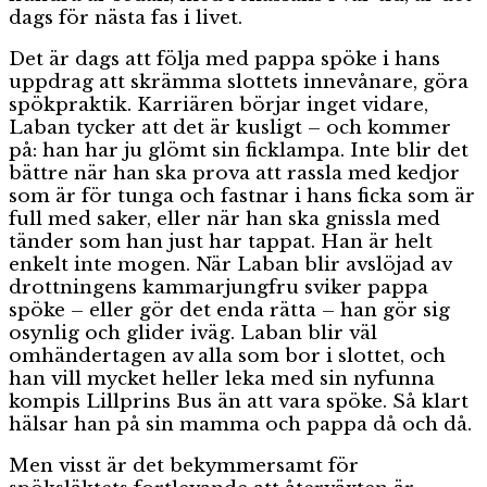
dags för nästa fas i livet.
Det är dags att följa med pappa spöke i hans
uppdrag att skrämma slottets innevånare, göra
spökpraktik. Karriären börjar inget vidare,
Laban tycker att det är kusligt – och kommer
på: han har ju glömt sin ficklampa. Inte blir det
bättre när han ska prova att rassla med kedjor
som är för tunga och fastnar i hans ficka som är
full med saker, eller när han ska gnissla med
tänder som han just har tappat. Han är helt
enkelt inte mogen. När Laban blir avslöjad av
drottningens kammarjungfru sviker pappa
spöke – eller gör det enda rätta – han gör sig
osynlig och glider iväg. Laban blir väl
omhändertagen av alla som bor i slottet, och
han vill mycket heller leka med sin nyfunna
kompis Lillprins Bus än att vara spöke. Så klart
hälsar han på sin mamma och pappa då och då.
Men visst är det bekymmersamt för