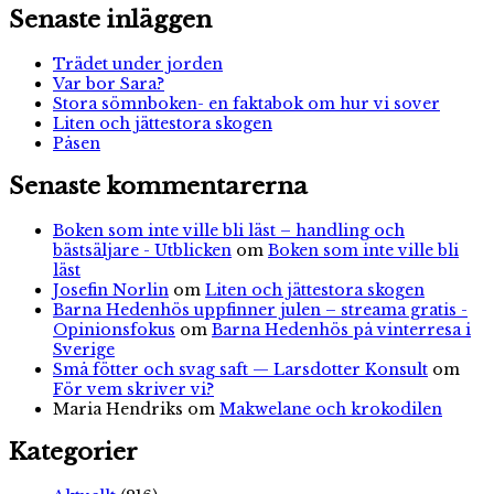
Senaste inläggen
Trädet under jorden
Var bor Sara?
Stora sömnboken- en faktabok om hur vi sover
Liten och jättestora skogen
Påsen
Senaste kommentarerna
Boken som inte ville bli läst – handling och
bästsäljare - Utblicken
om
Boken som inte ville bli
läst
Josefin Norlin
om
Liten och jättestora skogen
Barna Hedenhös uppfinner julen – streama gratis -
Opinionsfokus
om
Barna Hedenhös på vinterresa i
Sverige
Små fötter och svag saft — Larsdotter Konsult
om
För vem skriver vi?
Maria Hendriks
om
Makwelane och krokodilen
Kategorier