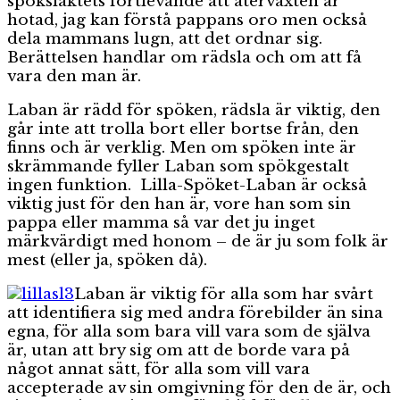
spöksläktets fortlevande att återväxten är
hotad, jag kan förstå pappans oro men också
dela mammans lugn, att det ordnar sig.
Berättelsen handlar om rädsla och om att få
vara den man är.
Laban är rädd för spöken, rädsla är viktig, den
går inte att trolla bort eller bortse från, den
finns och är verklig. Men om spöken inte är
skrämmande fyller Laban som spökgestalt
ingen funktion. Lilla-Spöket-Laban är också
viktig just för den han är, vore han som sin
pappa eller mamma så var det ju inget
märkvärdigt med honom – de är ju som folk är
mest (eller ja, spöken då).
Laban är viktig för alla som har svårt
att identifiera sig med andra förebilder än sina
egna, för alla som bara vill vara som de själva
är, utan att bry sig om att de borde vara på
något annat sätt, för alla som vill vara
accepterade av sin omgivning för den de är, och