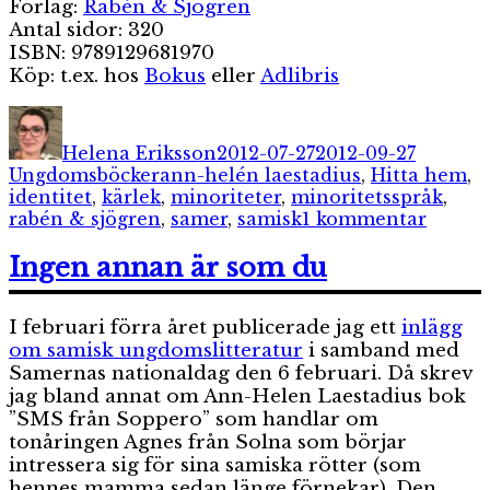
Förlag:
Rabén & Sjögren
Antal sidor: 320
ISBN: 9789129681970
Köp: t.ex. hos
Bokus
eller
Adlibris
Författare
Publicerat
Kategor
den
Helena Eriksson
2012-07-27
2012-09-27
Etiketter
Ungdomsböcker
ann-helén laestadius
,
Hitta hem
,
identitet
,
kärlek
,
minoriteter
,
minoritetsspråk
,
till
rabén & sjögren
,
samer
,
samisk
1 kommentar
Hitta
hem
Ingen annan är som du
I februari förra året publicerade jag ett
inlägg
om samisk ungdomslitteratur
i samband med
Samernas nationaldag den 6 februari. Då skrev
jag bland annat om Ann-Helen Laestadius bok
”SMS från Soppero” som handlar om
tonåringen Agnes från Solna som börjar
intressera sig för sina samiska rötter (som
hennes mamma sedan länge förnekar). Den