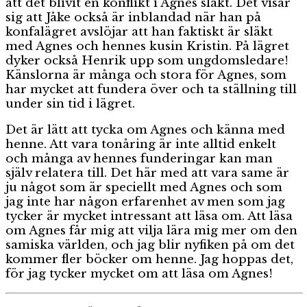
att det blivit en konflikt i Agnes släkt. Det visar
sig att Jåke också är inblandad när han på
konfalägret avslöjar att han faktiskt är släkt
med Agnes och hennes kusin Kristin. På lägret
dyker också Henrik upp som ungdomsledare!
Känslorna är många och stora för Agnes, som
har mycket att fundera över och ta ställning till
under sin tid i lägret.
Det är lätt att tycka om Agnes och känna med
henne. Att vara tonåring är inte alltid enkelt
och många av hennes funderingar kan man
själv relatera till. Det här med att vara same är
ju något som är speciellt med Agnes och som
jag inte har någon erfarenhet av men som jag
tycker är mycket intressant att läsa om. Att läsa
om Agnes får mig att vilja lära mig mer om den
samiska världen, och jag blir nyfiken på om det
kommer fler böcker om henne. Jag hoppas det,
för jag tycker mycket om att läsa om Agnes!