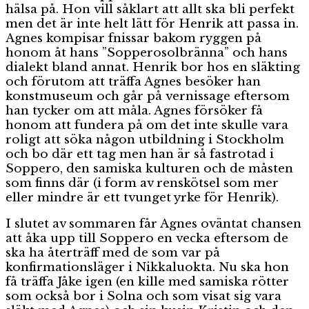
hälsa på. Hon vill såklart att allt ska bli perfekt
men det är inte helt lätt för Henrik att passa in.
Agnes kompisar fnissar bakom ryggen på
honom åt hans ”Sopperosolbränna” och hans
dialekt bland annat. Henrik bor hos en släkting
och förutom att träffa Agnes besöker han
konstmuseum och går på vernissage eftersom
han tycker om att måla. Agnes försöker få
honom att fundera på om det inte skulle vara
roligt att söka någon utbildning i Stockholm
och bo där ett tag men han är så fastrotad i
Soppero, den samiska kulturen och de måsten
som finns där (i form av renskötsel som mer
eller mindre är ett tvunget yrke för Henrik).
I slutet av sommaren får Agnes oväntat chansen
att åka upp till Soppero en vecka eftersom de
ska ha återträff med de som var på
konfirmationsläger i Nikkaluokta. Nu ska hon
få träffa Jåke igen (en kille med samiska rötter
som också bor i Solna och som visat sig vara