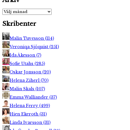
Arkiv
Skribenter
Malin Tuvesson
(
114
)
Veroniqa Sjöquist
(
251
)
Ida Åkesson
(
7
)
Sofie Utahs
(
285
)
Oskar Jonsson
(
20
)
Helena Ziherl
(
70
)
Malin Skals
(
107
)
Emma Walliander
(
37
)
Helena Ferry
(
499
)
Hien Ekeroth
(
31
)
Linda Ivarsson
(
31
)