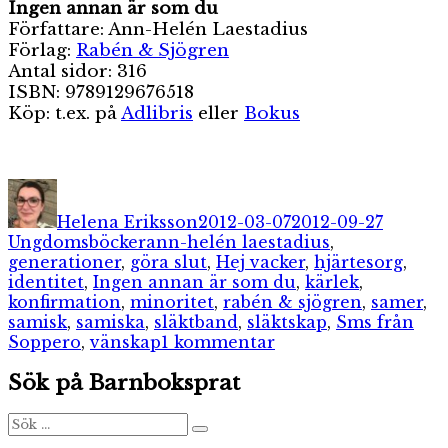
Ingen annan är som du
Författare: Ann-Helén Laestadius
Förlag:
Rabén & Sjögren
Antal sidor: 316
ISBN: 9789129676518
Köp: t.ex. på
Adlibris
eller
Bokus
Författare
Publicerat
Kategor
den
Helena Eriksson
2012-03-07
2012-09-27
Etiketter
Ungdomsböcker
ann-helén laestadius
,
generationer
,
göra slut
,
Hej vacker
,
hjärtesorg
,
identitet
,
Ingen annan är som du
,
kärlek
,
konfirmation
,
minoritet
,
rabén & sjögren
,
samer
,
samisk
,
samiska
,
släktband
,
släktskap
,
Sms från
till
Soppero
,
vänskap
1 kommentar
Ingen
Sök på Barnboksprat
annan
är
som
Sök
Sök
efter:
du