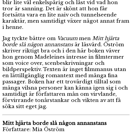
blir lite väl enkelspårig och låst vid vad hon
tror är sanning. Det är skönt att hon får
fortsätta vara en lite naiv och tunnelseende
karaktär, men samtidigt växer något annat fram
i henne.
Jag tyckte bättre om
Vacuum
men
Mitt hjärta
borde slå någon annanstans
är läsvärd. Öström
skriver riktigt bra och i den här boken väver
hon genom Madeleines intresse in filmtermer
som voice over, scenbeskrivningar och
bildperspektiv. Texten är inget filmmanus utan
en lättillgänglig romantext med många fina
passager. Boken har ett trovärdigt tilltal som
många vilsna personer kan känna igen sig i och
samtidigt är författaren mån om virvlande,
förvirrande tonårstankar och vikten av att få
söka sitt eget jag.
Mitt hjärta borde slå någon annanstans
Författare: Mia Öström