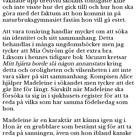
vaknade upp bredvid skolans töntigaste kille
och inte visste hur det gick till) och hur hon ska
göra med det faktum att hon kommit in på
naturbruksgymnasiet fastän hon vill gå estet.
Att vara tonåring handlar mycket om att söka
sin identitet och sitt sammanhang. Detta
behandlas i många ungdomsböcker men jag
tycker att Mia Öström gör det extra bra.
Liksom i hennes tidigare bok
Vacuum
kretsar
Mitt hjärta borde slå någon annanstans
kring
detta och oroligheten och vilsenheten i att inte
vara säker på sitt sammanhang. Kompisen Alice
hjälper Madeleine i sökandet men tycker att det
går lite för långt. Särskilt när Madeleine ska
försöka ta sig in i sjukhusets register för att ta
reda på vilka som har samma födelsedag som
hon.
Madeleine är en karaktär att känna igen sig i.
Hon är en grubblare som bestämt sig för att ta
reda på sanningen, även om hon ibland kanske