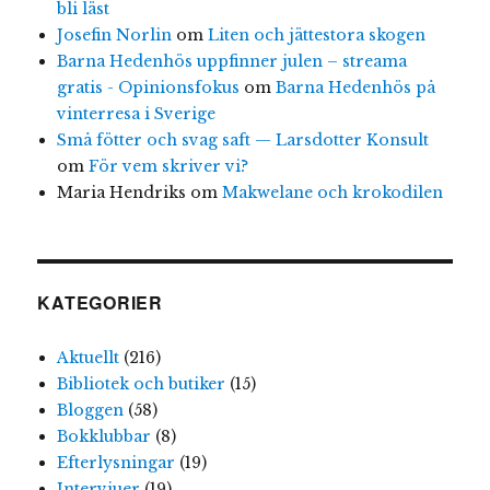
bli läst
Josefin Norlin
om
Liten och jättestora skogen
Barna Hedenhös uppfinner julen – streama
gratis - Opinionsfokus
om
Barna Hedenhös på
vinterresa i Sverige
Små fötter och svag saft — Larsdotter Konsult
om
För vem skriver vi?
Maria Hendriks
om
Makwelane och krokodilen
KATEGORIER
Aktuellt
(216)
Bibliotek och butiker
(15)
Bloggen
(58)
Bokklubbar
(8)
Efterlysningar
(19)
Intervjuer
(19)