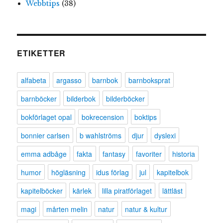
Webbtips
(38)
ETIKETTER
alfabeta
argasso
barnbok
barnboksprat
barnböcker
bilderbok
bilderböcker
bokförlaget opal
bokrecension
boktips
bonnier carlsen
b wahlströms
djur
dyslexi
emma adbåge
fakta
fantasy
favoriter
historia
humor
högläsning
idus förlag
jul
kapitelbok
kapitelböcker
kärlek
lilla piratförlaget
lättläst
magi
mårten melin
natur
natur & kultur