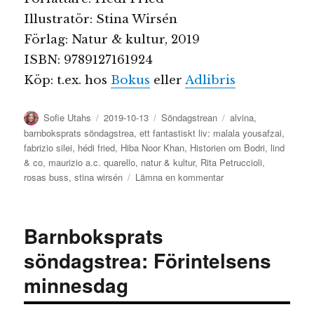
Illustratör: Stina Wirsén
Förlag: Natur & kultur, 2019
ISBN: 9789127161924
Köp: t.ex. hos
Bokus
eller
Adlibris
Författare
Publicerat
Kategorier
Etiketter
Sofie Utahs
2019-10-13
Söndagstrean
alvina
,
den
barnboksprats söndagstrea
,
ett fantastiskt liv: malala yousafzai
,
fabrizio silei
,
hédi fried
,
Hiba Noor Khan
,
Historien om Bodri
,
lind
& co
,
maurizio a.c. quarello
,
natur & kultur
,
Rita Petruccioli
,
till
rosas buss
,
stina wirsén
Lämna en kommentar
Barnboksprats
söndagstrea:
viktiga
Barnboksprats
människoporträtt
söndagstrea: Förintelsens
minnesdag