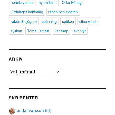
normbrytande
ny skribent
Olika Förlag
Ordalaget bokförlag
raben och sjögren
rabén & sjögren
spänning
spöken
stina wirsén
syskon
Tema Lättläst
vänskap
äventyr
ARKIV
Arkiv
SKRIBENTER
Linda Ivarsson
(
31
)