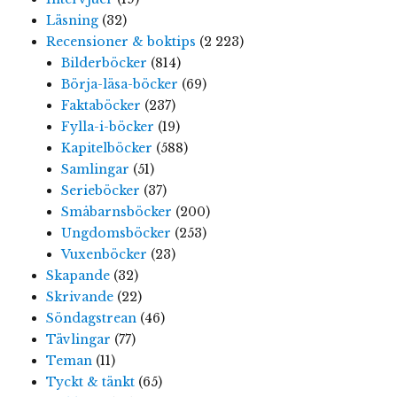
Läsning
(32)
Recensioner & boktips
(2 223)
Bilderböcker
(814)
Börja-läsa-böcker
(69)
Faktaböcker
(237)
Fylla-i-böcker
(19)
Kapitelböcker
(588)
Samlingar
(51)
Serieböcker
(37)
Småbarnsböcker
(200)
Ungdomsböcker
(253)
Vuxenböcker
(23)
Skapande
(32)
Skrivande
(22)
Söndagstrean
(46)
Tävlingar
(77)
Teman
(11)
Tyckt & tänkt
(65)