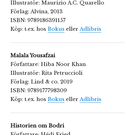
Illustratör: Maurizio A.C. Quarello
Förlag: Alvina, 2013
ISBN: 9789186391157
Köp: t.ex. hos
Bokus
eller
Adlibris
Malala Yousafzai
Författare: Hiba Noor Khan
Illustratör: Rita Petruccioli
Förlag: Lind & co. 2019
ISBN: 9789177798309
Köp: t.ex. hos
Bokus
eller
Adlibris
Historien om Bodri
Författare: Hédi Fried