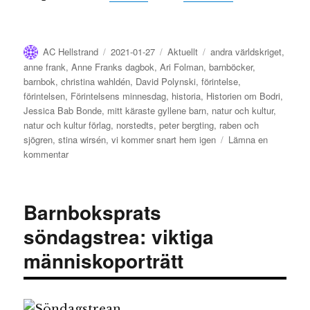
Författare
Publicerat
Kategorier
Etiketter
AC Hellstrand
2021-01-27
Aktuellt
andra världskriget
,
den
anne frank
,
Anne Franks dagbok
,
Ari Folman
,
barnböcker
,
barnbok
,
christina wahldén
,
David Polynski
,
förintelse
,
förintelsen
,
Förintelsens minnesdag
,
historia
,
Historien om Bodri
,
Jessica Bab Bonde
,
mitt käraste gyllene barn
,
natur och kultur
,
natur och kultur förlag
,
norstedts
,
peter bergting
,
raben och
sjögren
,
stina wirsén
,
vi kommer snart hem igen
Lämna en
till
kommentar
Förintelsens
minnesdag
Barnboksprats
söndagstrea: viktiga
människoporträtt