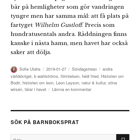
bär på hemligheter som gör vandringen
tyngre men har samma mål: att få plats på
fartyget
Wilhelm Gustloff
. Precis som
hundratusentals andra. Räddningen finns
kanske i nästa hamn, men havet har också
saker att dölja.
Författare
Publicerat
Kategorier
Etiketter
Sofie Utahs
2019-01-27
Söndagstrean
andra
den
världskriget
,
b wahlströms
,
förintelsen
,
hédi fried
,
Historien om
Bodri
,
historien om leon
,
Leon Leyson
,
natur & kultur
,
stina
till
wirsén
,
tårar i havet
Lämna en kommentar
Barnboksprats
söndagstrea:
Förintelsens
minnesdag
SÖK PÅ BARNBOKSPRAT
SÖ
Sök