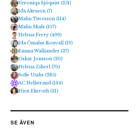
Veroniqa Sjöquist
(
251
)
Ida Åkesson
(
7
)
Malin Tuvesson
(
114
)
Malin Skals
(
107
)
Helena Ferry
(
499
)
Ida Ömalm Ronvall
(
19
)
Emma Walliander
(
37
)
Oskar Jonsson
(
20
)
Helena Ziherl
(
70
)
Sofie Utahs
(
285
)
AC Hellstrand
(
134
)
Hien Ekeroth
(
31
)
SE ÄVEN