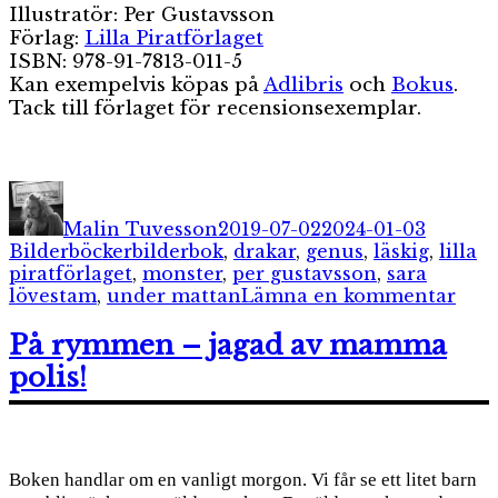
Illustratör: Per Gustavsson
Förlag:
Lilla Piratförlaget
ISBN: 978-91-7813-011-5
Kan exempelvis köpas på
Adlibris
och
Bokus
.
Tack till förlaget för recensionsexemplar.
Författare
Publicerat
Kategor
den
Malin Tuvesson
2019-07-02
2024-01-03
Etiketter
Bilderböcker
bilderbok
,
drakar
,
genus
,
läskig
,
lilla
piratförlaget
,
monster
,
per gustavsson
,
sara
till
lövestam
,
under mattan
Lämna en kommentar
Und
mat
På rymmen – jagad av mamma
polis!
Boken handlar om en vanligt morgon. Vi får se ett litet barn