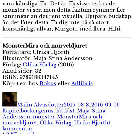
vara känsliga för. Det är förvisso tecknade
monster vi ser, men detta faktum rymmer fler
sanningar än det rent visuella. Djupare budskap
än det låter detta. Ta dig inte på så stort
konstnärligt allvar, Margot… med flera. Hihi.
MonsterMira och murveldjuret
Författare: Ulrika Hjorth
Illustratör: Maja-Stina Andersson
Förlag:
Olika Förlag
(2016)
Antal sidor: 32
ISBN: 9789188347145
Köp: t.ex. hos
Bokus
eller
Adlibris
Författare
Publicerat
Kateg
den
Malin Alvasdotter
2016-08-31
2016-09-06
Etiketter
Kapitelböcker
genus
,
lättläst
,
Maja-Stina
Andersson
,
monster
,
MonsterMira och
murveldjuret
,
Olika Förlag
,
Ulrika Hjorth
1
till
kommentar