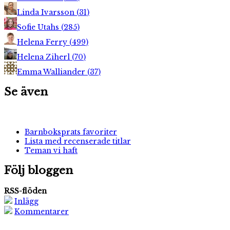
Linda Ivarsson
(
31
)
Sofie Utahs
(
285
)
Helena Ferry
(
499
)
Helena Ziherl
(
70
)
Emma Walliander
(
37
)
Se även
Barnboksprats favoriter
Lista med recenserade titlar
Teman vi haft
Följ bloggen
RSS-flöden
Inlägg
Kommentarer