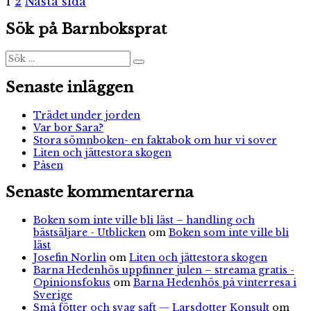
Sidnumrering
Sida
Sida
MonsterMira
1
2
Nästa sida
och
för
Sök på Barnboksprat
murveldjuret
inlägg
Sök
Sök
efter:
Senaste inläggen
Trädet under jorden
Var bor Sara?
Stora sömnboken- en faktabok om hur vi sover
Liten och jättestora skogen
Påsen
Senaste kommentarerna
Boken som inte ville bli läst – handling och
bästsäljare - Utblicken
om
Boken som inte ville bli
läst
Josefin Norlin
om
Liten och jättestora skogen
Barna Hedenhös uppfinner julen – streama gratis -
Opinionsfokus
om
Barna Hedenhös på vinterresa i
Sverige
Små fötter och svag saft — Larsdotter Konsult
om