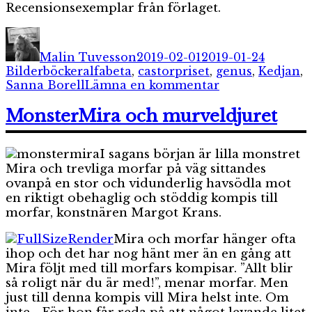
Recensionsexemplar från förlaget.
Författare
Publicerat
Kategor
den
Malin Tuvesson
2019-02-01
2019-01-24
Etiketter
Bilderböcker
alfabeta
,
castorpriset
,
genus
,
Kedjan
,
till
Sanna Borell
Lämna en kommentar
Kedjan
MonsterMira och murveldjuret
I sagans början är lilla monstret
Mira och trevliga morfar på väg sittandes
ovanpå en stor och vidunderlig havsödla mot
en riktigt obehaglig och stöddig kompis till
morfar, konstnären Margot Krans.
Mira och morfar hänger ofta
ihop och det har nog hänt mer än en gång att
Mira följt med till morfars kompisar. ”Allt blir
så roligt när du är med!”, menar morfar. Men
just till denna kompis vill Mira helst inte. Om