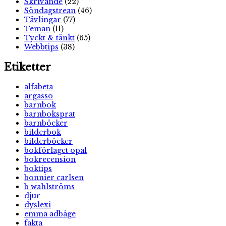
Skrivande
(22)
Söndagstrean
(46)
Tävlingar
(77)
Teman
(11)
Tyckt & tänkt
(65)
Webbtips
(38)
Etiketter
alfabeta
argasso
barnbok
barnboksprat
barnböcker
bilderbok
bilderböcker
bokförlaget opal
bokrecension
boktips
bonnier carlsen
b wahlströms
djur
dyslexi
emma adbåge
fakta