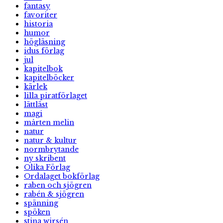
fantasy
favoriter
historia
humor
högläsning
idus förlag
jul
kapitelbok
kapitelböcker
kärlek
lilla piratförlaget
lättläst
magi
mårten melin
natur
natur & kultur
normbrytande
ny skribent
Olika Förlag
Ordalaget bokförlag
raben och sjögren
rabén & sjögren
spänning
spöken
stina wirsén