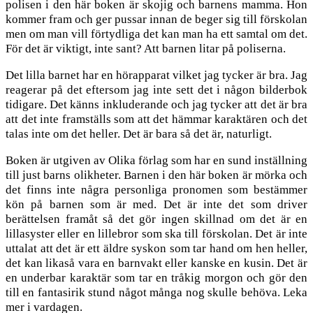
polisen i den här boken är skojig och barnens mamma. Hon
kommer fram och ger pussar innan de beger sig till förskolan
men om man vill förtydliga det kan man ha ett samtal om det.
För det är viktigt, inte sant? Att barnen litar på poliserna.
Det lilla barnet har en hörapparat vilket jag tycker är bra. Jag
reagerar på det eftersom jag inte sett det i någon bilderbok
tidigare. Det känns inkluderande och jag tycker att det är bra
att det inte framställs som att det hämmar karaktären och det
talas inte om det heller. Det är bara så det är, naturligt.
Boken är utgiven av Olika förlag som har en sund inställning
till just barns olikheter. Barnen i den här boken är mörka och
det finns inte några personliga pronomen som bestämmer
kön på barnen som är med. Det är inte det som driver
berättelsen framåt så det gör ingen skillnad om det är en
lillasyster eller en lillebror som ska till förskolan. Det är inte
uttalat att det är ett äldre syskon som tar hand om hen heller,
det kan likaså vara en barnvakt eller kanske en kusin. Det är
en underbar karaktär som tar en tråkig morgon och gör den
till en fantasirik stund något många nog skulle behöva. Leka
mer i vardagen.