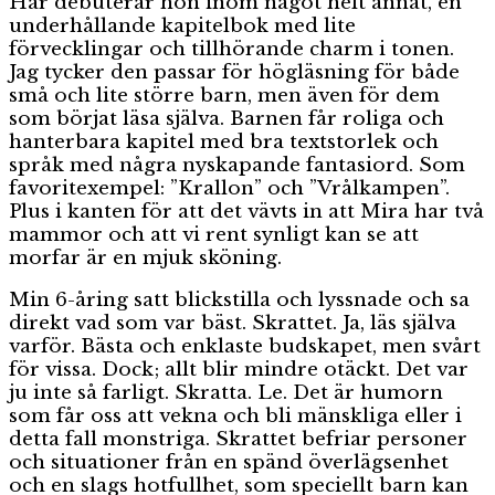
Här debuterar hon inom något helt annat, en
underhållande kapitelbok med lite
förvecklingar och tillhörande charm i tonen.
Jag tycker den passar för högläsning för både
små och lite större barn, men även för dem
som börjat läsa själva. Barnen får roliga och
hanterbara kapitel med bra textstorlek och
språk med några nyskapande fantasiord. Som
favoritexempel: ”Krallon” och ”Vrålkampen”.
Plus i kanten för att det vävts in att Mira har två
mammor och att vi rent synligt kan se att
morfar är en mjuk sköning.
Min 6-åring satt blickstilla och lyssnade och sa
direkt vad som var bäst. Skrattet. Ja, läs själva
varför. Bästa och enklaste budskapet, men svårt
för vissa. Dock; allt blir mindre otäckt. Det var
ju inte så farligt. Skratta. Le. Det är humorn
som får oss att vekna och bli mänskliga eller i
detta fall monstriga. Skrattet befriar personer
och situationer från en spänd överlägsenhet
och en slags hotfullhet, som speciellt barn kan