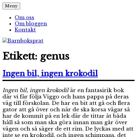
Hoppa
Meny
Barnboksprat
– en blogg om barnböcker
till
innehåll
Om oss
Om bloggen
Kontakt
Etikett:
genus
Ingen bil, ingen krokodil
Ingen bil, ingen krokodil
är en fantasirik bok
där vi får följa Viggo och hans pappa på deras
väg till förskolan. De har en bit att gå och flera
gator att gå över och när de ska korsa vägar så
har de kommit på en lek där de tittar åt båda
håll så som man ska göra innan man går över
vägen och så säger de ett rim. De lyckas med att
inte se en krokodil, och ingen schimpans, det