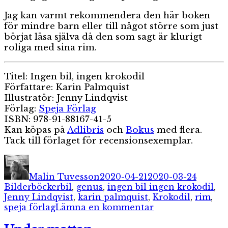
Jag kan varmt rekommendera den här boken
för mindre barn eller till något större som just
börjat läsa själva då den som sagt är klurigt
roliga med sina rim.
Titel: Ingen bil, ingen krokodil
Författare: Karin Palmquist
Illustratör: Jenny Lindqvist
Förlag:
Speja Förlag
ISBN: 978-91-88167-41-5
Kan köpas på
Adlibris
och
Bokus
med flera.
Tack till förlaget för recensionsexemplar.
Författare
Publicerat
Katego
den
Malin Tuvesson
2020-04-21
2020-03-24
Etiketter
Bilderböcker
bil
,
genus
,
ingen bil ingen krokodil
,
Jenny Lindqvist
,
karin palmquist
,
Krokodil
,
rim
,
till
speja förlag
Lämna en kommentar
Ingen
bil,