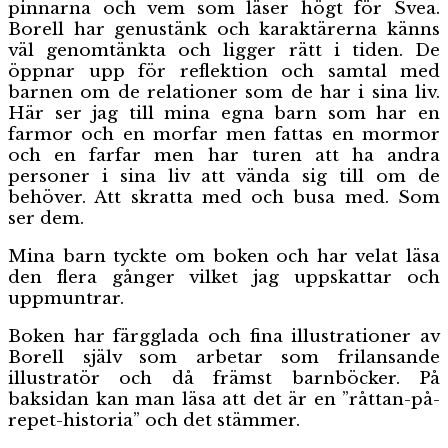
pinnarna och vem som läser högt för Svea.
Borell har genustänk och karaktärerna känns
väl genomtänkta och ligger rätt i tiden. De
öppnar upp för reflektion och samtal med
barnen om de relationer som de har i sina liv.
Här ser jag till mina egna barn som har en
farmor och en morfar men fattas en mormor
och en farfar men har turen att ha andra
personer i sina liv att vända sig till om de
behöver. Att skratta med och busa med. Som
ser dem.
Mina barn tyckte om boken och har velat läsa
den flera gånger vilket jag uppskattar och
uppmuntrar.
Boken har färgglada och fina illustrationer av
Borell själv som arbetar som frilansande
illustratör och då främst barnböcker. På
baksidan kan man läsa att det är en ”råttan-på-
repet-historia” och det stämmer.