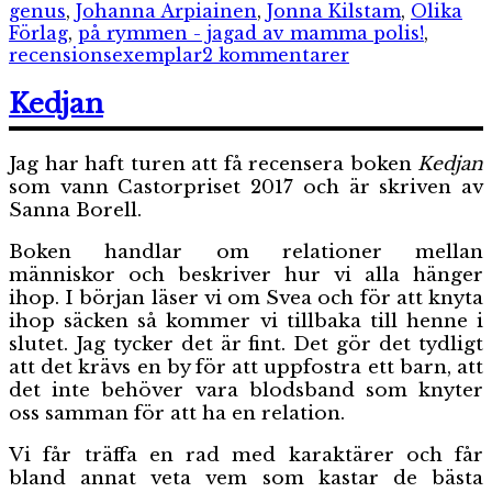
genus
,
Johanna Arpiainen
,
Jonna Kilstam
,
Olika
Förlag
,
på rymmen - jagad av mamma polis!
,
till
recensionsexemplar
2 kommentarer
På
rymmen
Kedjan
–
jagad
Jag har haft turen att få recensera boken
Kedjan
av
mamma
som vann Castorpriset 2017 och är skriven av
polis!
Sanna Borell.
Boken handlar om relationer mellan
människor och beskriver hur vi alla hänger
ihop. I början läser vi om Svea och för att knyta
ihop säcken så kommer vi tillbaka till henne i
slutet. Jag tycker det är fint. Det gör det tydligt
att det krävs en by för att uppfostra ett barn, att
det inte behöver vara blodsband som knyter
oss samman för att ha en relation.
Vi får träffa en rad med karaktärer och får
bland annat veta vem som kastar de bästa