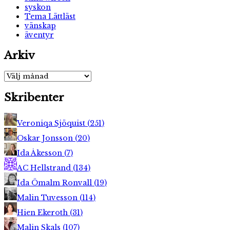
syskon
Tema Lättläst
vänskap
äventyr
Arkiv
Arkiv
Skribenter
Veroniqa Sjöquist
(
251
)
Oskar Jonsson
(
20
)
Ida Åkesson
(
7
)
AC Hellstrand
(
134
)
Ida Ömalm Ronvall
(
19
)
Malin Tuvesson
(
114
)
Hien Ekeroth
(
31
)
Malin Skals
(
107
)