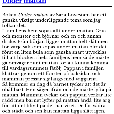
Under mattan
ingen
krokodil
Boken
Under mattan
av Sara Lövestam har ett
ganska viktigt underliggande tema som jag
tolkar det.
I familjens hem sopas allt under mattan. Grus
och monster och björnar och en och annan
drake. Från början ligger mattan helt slät men
för varje sak som sopas under mattan blir det
först en liten bula som ganska snart utvecklas
till att blockera hela familjens hem så de måste
gå omvägar runt mattan för att kunna komma
till vardagsrummets fåtölj. Pappan i familjen
klättrar genom ett fönster på baksidan och
mamman pressar sig längs med väggarna.
Så kommer en dag då barnet tycker att det är
ohållbart. Hen säger ifrån och de måste lyfta på
mattan. Mamman tvekar och pappan verkar lite
rädd men barnet lyfter på mattan ändå, lite arg
för att det blivit på det här viset. De får vädra
och städa och sen kan mattan ligga slätt igen,