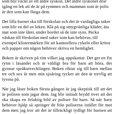
som blir väckt av ett äldre syskon. Det äldre syskonet drar
igång en lek att de är på rymmen och mamman som är polis
är den som kan fånga dem.
Det lilla barnet ska till förskolan och det är vardagliga saker
som blir en del av leken.
Klä på sig smygvänliga kläder, äta
mat som inte låter, under bordet så de inte syns. Packa
väskan till förskolan med saker som kan behövas, till
exempel klistermärken för att kamouflera cykeln eller kritor
och papper om någon behöver skriva en hemlighet.
Boken är skriven på rim vilket jag uppskattar. Det ger en fin
rytm i läsandet och är väldigt bra för barn att höra, det
gynnar språkutvecklingen. Boken riktar sig till barn mellan
tre och sex år men min sjuåring tycker att den är trevlig att
lyssna på.
När jag läser boken första gången är jag skeptisk till att det
är polisen som jagar dem. Jag blir initialt brydd över att det
ska skapa en felaktig bild av poliser för barn. Så när barn
behöver hjälp så springer de från poliserna istället för mot
dem men jag tror att det är tillräckligt tydligt för barnen att