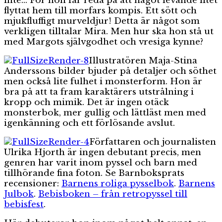
inte… För hon får reda på att något levande litet
flyttat hem till morfars kompis. Ett sött och
mjukfluffigt murveldjur! Detta är något som
verkligen tilltalar Mira. Men hur ska hon stå ut
med Margots självgodhet och vresiga kynne?
Illustratören Maja-Stina
Anderssons bilder bjuder på detaljer och söthet
men också lite fulhet i monsterform. Hon är
bra på att ta fram karaktärers utstrålning i
kropp och mimik. Det är ingen otäck
monsterbok, mer gullig och lättläst men med
igenkänning och ett förlösande avslut.
Författaren och journalisten
Ulrika Hjorth är ingen debutant precis, men
genren har varit inom pyssel och barn med
tillhörande fina foton. Se Barnboksprats
recensioner:
Barnens roliga pysselbok
.
Barnens
Julbok
.
Bebisboken – från retropyssel till
bebisfest
.