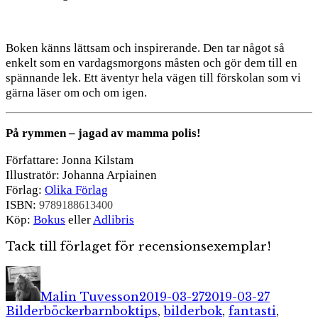
Boken känns lättsam och inspirerande. Den tar något så
enkelt som en vardagsmorgons måsten och gör dem
till en
spännande lek. Ett äventyr hela vägen till förskolan som vi
gärna läser om och om igen.
På rymmen – jagad av mamma polis!
Författare: Jonna Kilstam
Illustratör: Johanna Arpiainen
Förlag:
Olika Förlag
ISBN:
9789188613400
Köp:
Bokus
eller
Adlibris
Tack till förlaget för recensionsexemplar!
Författare
Publicerat
Kategor
den
Malin Tuvesson
2019-03-27
2019-03-27
Etiketter
Bilderböcker
barnboktips
,
bilderbok
,
fantasti
,