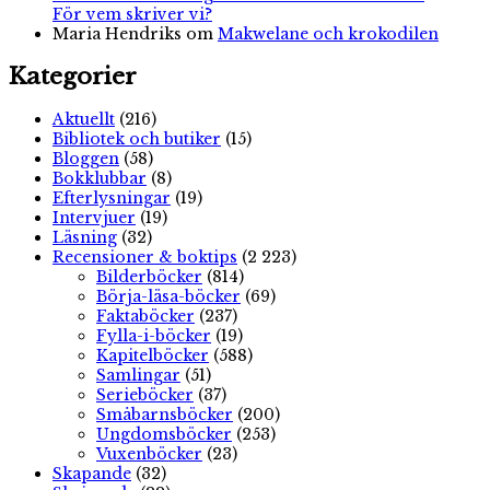
För vem skriver vi?
Maria Hendriks
om
Makwelane och krokodilen
Kategorier
Aktuellt
(216)
Bibliotek och butiker
(15)
Bloggen
(58)
Bokklubbar
(8)
Efterlysningar
(19)
Intervjuer
(19)
Läsning
(32)
Recensioner & boktips
(2 223)
Bilderböcker
(814)
Börja-läsa-böcker
(69)
Faktaböcker
(237)
Fylla-i-böcker
(19)
Kapitelböcker
(588)
Samlingar
(51)
Serieböcker
(37)
Småbarnsböcker
(200)
Ungdomsböcker
(253)
Vuxenböcker
(23)
Skapande
(32)