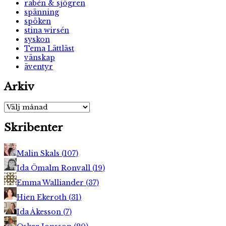
rabén & sjögren
spänning
spöken
stina wirsén
syskon
Tema Lättläst
vänskap
äventyr
Arkiv
Arkiv
Skribenter
Malin Skals
(
107
)
Ida Ömalm Ronvall
(
19
)
Emma Walliander
(
37
)
Hien Ekeroth
(
31
)
Ida Åkesson
(
7
)