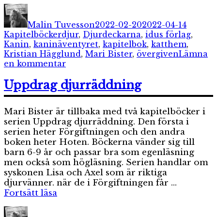
–
Författare
Publicerat
Katego
Kaninäve
den
Malin Tuvesson
2022-02-20
2022-04-14
Etiketter
Kapitelböcker
djur
,
Djurdeckarna
,
idus förlag
,
Kanin
,
kaninäventyret
,
kapitelbok
,
katthem
,
Kristian Hägglund
,
Mari Bister
,
övergiven
Lämna
till
en kommentar
Djurdeckarna
–
Uppdrag djurräddning
Kaninäventyret
Mari Bister är tillbaka med två kapitelböcker i
serien Uppdrag djurräddning. Den första i
serien heter Förgiftningen och den andra
boken heter Hoten. Böckerna vänder sig till
barn 6-9 år och passar bra som egenläsning
men också som högläsning. Serien handlar om
syskonen Lisa och Axel som är riktiga
djurvänner. när de i Förgiftningen får …
”Uppdrag
Fortsätt läsa
djurräddning”
Författare
Publicerat
Kategor