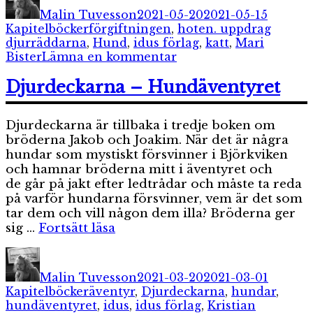
den
Malin Tuvesson
2021-05-20
2021-05-15
Etiketter
Kapitelböcker
förgiftningen
,
hoten. uppdrag
djurräddarna
,
Hund
,
idus förlag
,
katt
,
Mari
till
Bister
Lämna en kommentar
Uppdrag
djurräddning
Djurdeckarna – Hundäventyret
Djurdeckarna är tillbaka i tredje boken om
bröderna Jakob och Joakim. När det är några
hundar som mystiskt försvinner i Björkviken
och hamnar bröderna mitt i äventyret och
de går på jakt efter ledtrådar och måste ta reda
på varför hundarna försvinner, vem är det som
tar dem och vill någon dem illa? Bröderna ger
”Djurdeckarna
sig …
Fortsätt läsa
–
Författare
Publicerat
Kategor
Hundäventyret”
den
Malin Tuvesson
2021-03-20
2021-03-01
Etiketter
Kapitelböcker
äventyr
,
Djurdeckarna
,
hundar
,
hundäventyret
,
idus
,
idus förlag
,
Kristian