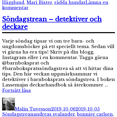
Hägglund
,
Mari Bister
,
rädda hundar
Lämna en
till
kommentar
Djurdeckarna
–
Söndagstrean – detektiver och
Hundäventyret
deckare
Varje söndag tipsar vi om tre barn- och
ungdomsböcker på ett speciellt tema. Sedan vill
vi gärna ha era tips! Skriv på din blogg,
Instagram eller i en kommentar. Tagga gärna
@barnboksprat och
#barnbokspratssöndagstrea så att vi hittar dina
tips. Den här veckan uppmärksammar vi
detektiver i barnboksprats söndagstrea. I boken
Lassemajas deckarhandbok så återkommer …
”Söndagstrean
Fortsätt läsa
–
Författare
Publicerat
Kategor
detektiver
den
och
Malin Tuvesson
2019-10-06
2019-10-05
deckare”
Etiketter
Söndagstrean
andreas svalander
,
bonnier carlsen
,