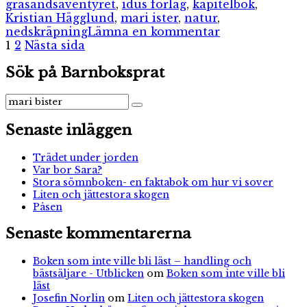
gräsandsäventyret
,
idus förlag
,
kapitelbok
,
Kristian Hägglund
,
mari ister
,
natur
,
till
nedskräpning
Lämna en kommentar
Sidnumrering
Sida
Sida
Djurdeckarna
1
2
Nästa sida
–
för
Sök på Barnboksprat
Gräsandsävent
inlägg
Sök
Sök
efter:
Senaste inläggen
Trädet under jorden
Var bor Sara?
Stora sömnboken- en faktabok om hur vi sover
Liten och jättestora skogen
Påsen
Senaste kommentarerna
Boken som inte ville bli läst – handling och
bästsäljare - Utblicken
om
Boken som inte ville bli
läst
Josefin Norlin
om
Liten och jättestora skogen