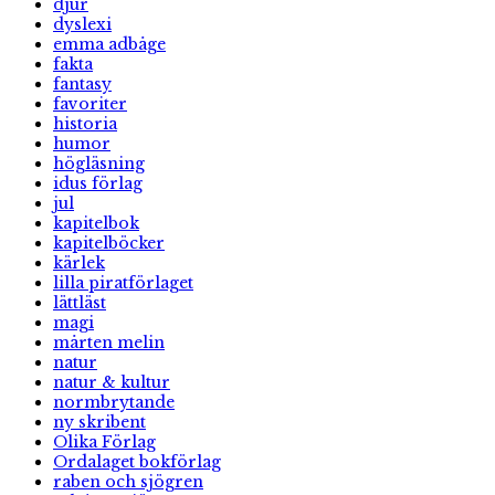
djur
dyslexi
emma adbåge
fakta
fantasy
favoriter
historia
humor
högläsning
idus förlag
jul
kapitelbok
kapitelböcker
kärlek
lilla piratförlaget
lättläst
magi
mårten melin
natur
natur & kultur
normbrytande
ny skribent
Olika Förlag
Ordalaget bokförlag
raben och sjögren