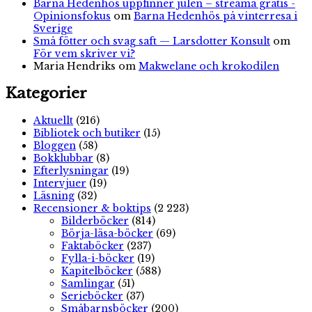
Barna Hedenhös uppfinner julen – streama gratis -
Opinionsfokus
om
Barna Hedenhös på vinterresa i
Sverige
Små fötter och svag saft — Larsdotter Konsult
om
För vem skriver vi?
Maria Hendriks
om
Makwelane och krokodilen
Kategorier
Aktuellt
(216)
Bibliotek och butiker
(15)
Bloggen
(58)
Bokklubbar
(8)
Efterlysningar
(19)
Intervjuer
(19)
Läsning
(32)
Recensioner & boktips
(2 223)
Bilderböcker
(814)
Börja-läsa-böcker
(69)
Faktaböcker
(237)
Fylla-i-böcker
(19)
Kapitelböcker
(588)
Samlingar
(51)
Serieböcker
(37)
Småbarnsböcker
(200)