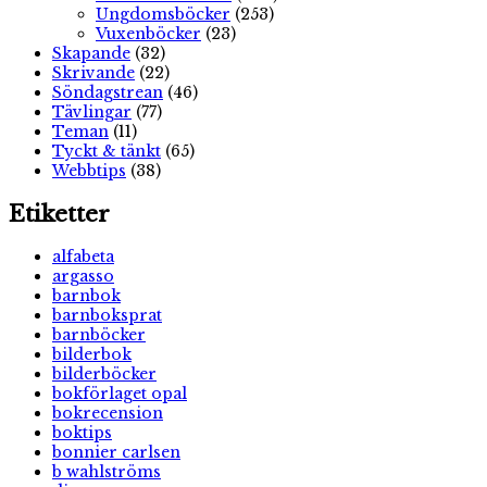
Ungdomsböcker
(253)
Vuxenböcker
(23)
Skapande
(32)
Skrivande
(22)
Söndagstrean
(46)
Tävlingar
(77)
Teman
(11)
Tyckt & tänkt
(65)
Webbtips
(38)
Etiketter
alfabeta
argasso
barnbok
barnboksprat
barnböcker
bilderbok
bilderböcker
bokförlaget opal
bokrecension
boktips
bonnier carlsen
b wahlströms