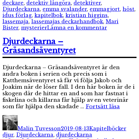
deckare
,
detektiv långöra
,
detektiver
,
Djurdeckarna
,
emma svalander
,
emmagjort
,
höst
,
idus förlag
,
kapitelbok
,
kristian higgins
,
lassemaja
,
lassemajas deckarhandbok
,
Mari
till
Bister
,
mysterier
Lämna en kommentar
Söndagstre
–
Djurdeckarna –
detektiver
Gräsandsäventyret
och
deckare
Djurdeckarna – Gräsandsäventyret är den
andra boken i serien och precis som i
Katthemsäventyret så får vi följa Jakob och
Joakim när de löser fall. I den här boken är de i
skogen där de hittar en and som har fastnat i
fiskelina och killarna får hjälp av en veterinär
”Djurd
som får hjälpa den skadade …
Fortsätt läsa
–
Författare
Publicerat
Kategorier
Etike
Gräsan
den
Malin Tuvesson
2019-08-13
Kapitelböcker
djur
,
Djurdeckarna
,
djurdeckarna