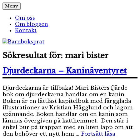
Hoppa
Meny
Barnboksprat
– en blogg om barnböcker
till
innehåll
Om oss
Om bloggen
Kontakt
Sökresultat för:
mari bister
Djurdeckarna – Kaninäventyret
Djurdeckarna är tillbaka! Mari Bisters fjärde
bok om djurdeckarna handlar om en kanin.
Boken är en lättläst kapitelbok med färgglada
illustrationer av Kristian Hägglund och lagom
spännande. Boken handlar om en kanin som
lämnas övergiven på katthemmet. Den står i
enkel bur på trappan med en liten lapp om att
”Djurde
den behöver ett nytt hem …
Fortsätt läsa