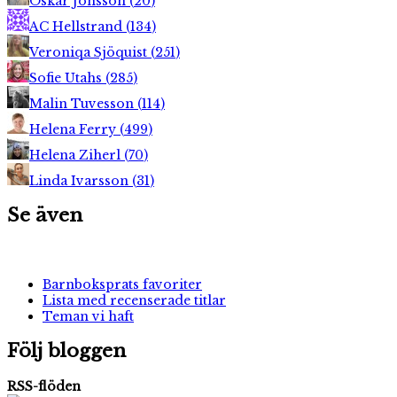
Oskar Jonsson
(
20
)
AC Hellstrand
(
134
)
Veroniqa Sjöquist
(
251
)
Sofie Utahs
(
285
)
Malin Tuvesson
(
114
)
Helena Ferry
(
499
)
Helena Ziherl
(
70
)
Linda Ivarsson
(
31
)
Se även
Barnboksprats favoriter
Lista med recenserade titlar
Teman vi haft
Följ bloggen
RSS-flöden