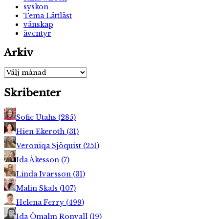
syskon
Tema Lättläst
vänskap
äventyr
Arkiv
Arkiv
Skribenter
Sofie Utahs
(
285
)
Hien Ekeroth
(
31
)
Veroniqa Sjöquist
(
251
)
Ida Åkesson
(
7
)
Linda Ivarsson
(
31
)
Malin Skals
(
107
)
Helena Ferry
(
499
)
Ida Ömalm Ronvall
(
19
)