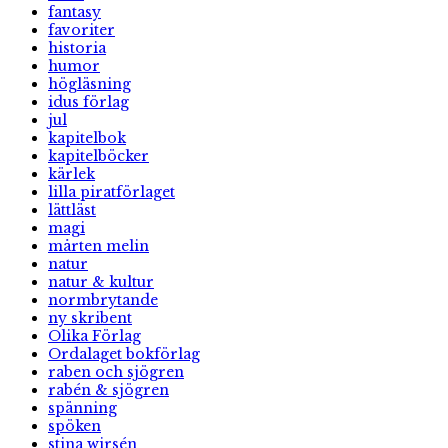
fantasy
favoriter
historia
humor
högläsning
idus förlag
jul
kapitelbok
kapitelböcker
kärlek
lilla piratförlaget
lättläst
magi
mårten melin
natur
natur & kultur
normbrytande
ny skribent
Olika Förlag
Ordalaget bokförlag
raben och sjögren
rabén & sjögren
spänning
spöken
stina wirsén