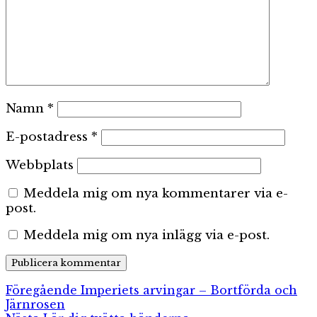
Namn
*
E-postadress
*
Webbplats
Meddela mig om nya kommentarer via e-
post.
Meddela mig om nya inlägg via e-post.
Inläggsnavigering
Föregående
Föregående
Imperiets arvingar – Bortförda och
inlägg:
Järnrosen