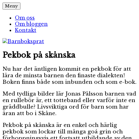
Hoppa
Meny
Barnboksprat
– en blogg om barnböcker
till
innehåll
Om oss
Om bloggen
Kontakt
Pekbok på skånska
Nu har det äntligen kommit en pekbok för att
lära de minsta barnen den finaste dialekten!
Boken finns både som inbunden och som e-bok.
Med tydliga bilder lär Jonas Pålsson barnen vad
en rullebör är, ett totteband eller varför inte en
gräddbulle? Livsviktiga ord för barn som har
äran att bo i Skåne.
Pekbok på skånska är en enkel och härlig
pekbok som lockar till många goá grin och
förhoppningsvis ett fortsatt utbildande av den