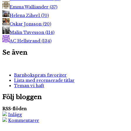
Emma Walliander
(
37
)
Helena Ziherl
(
70
)
Oskar Jonsson
(
20
)
Malin Tuvesson
(
114
)
AC Hellstrand
(
134
)
Se även
Barnboksprats favoriter
Lista med recenserade titlar
Teman vi haft
Följ bloggen
RSS-flöden
Inlägg
Kommentarer