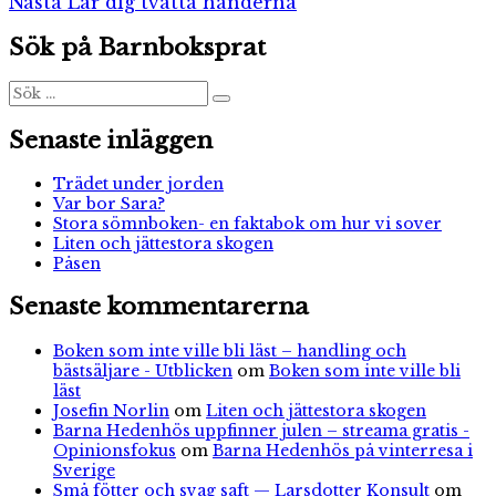
Nästa
Nästa
Lär dig tvätta händerna
inlägg:
Sök på Barnboksprat
Sök
Sök
efter:
Senaste inläggen
Trädet under jorden
Var bor Sara?
Stora sömnboken- en faktabok om hur vi sover
Liten och jättestora skogen
Påsen
Senaste kommentarerna
Boken som inte ville bli läst – handling och
bästsäljare - Utblicken
om
Boken som inte ville bli
läst
Josefin Norlin
om
Liten och jättestora skogen
Barna Hedenhös uppfinner julen – streama gratis -
Opinionsfokus
om
Barna Hedenhös på vinterresa i
Sverige
Små fötter och svag saft — Larsdotter Konsult
om