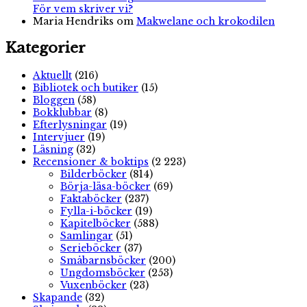
För vem skriver vi?
Maria Hendriks
om
Makwelane och krokodilen
Kategorier
Aktuellt
(216)
Bibliotek och butiker
(15)
Bloggen
(58)
Bokklubbar
(8)
Efterlysningar
(19)
Intervjuer
(19)
Läsning
(32)
Recensioner & boktips
(2 223)
Bilderböcker
(814)
Börja-läsa-böcker
(69)
Faktaböcker
(237)
Fylla-i-böcker
(19)
Kapitelböcker
(588)
Samlingar
(51)
Serieböcker
(37)
Småbarnsböcker
(200)
Ungdomsböcker
(253)
Vuxenböcker
(23)
Skapande
(32)