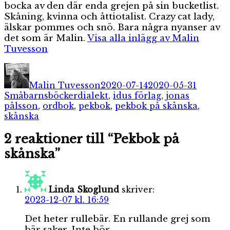
bocka av den där enda grejen på sin bucketlist.
Skåning, kvinna och åttiotalist. Crazy cat lady,
älskar pommes och snö. Bara några nyanser av
det som är Malin.
Visa alla inlägg av Malin
Tuvesson
Författare
Publicerat
Kategor
den
Malin Tuvesson
2020-07-14
2020-05-31
Etiketter
Småbarnsböcker
dialekt
,
idus förlag
,
jonas
pålsson
,
ordbok
,
pekbok
,
pekbok på skånska
,
skånska
2 reaktioner till “Pekbok på
skånska”
Linda Skoglund
skriver:
2023-12-07 kl. 16:59
Det heter rullebär. En rullande grej som
bär saker. Inte bör.