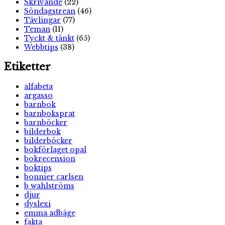
Skrivande
(22)
Söndagstrean
(46)
Tävlingar
(77)
Teman
(11)
Tyckt & tänkt
(65)
Webbtips
(38)
Etiketter
alfabeta
argasso
barnbok
barnboksprat
barnböcker
bilderbok
bilderböcker
bokförlaget opal
bokrecension
boktips
bonnier carlsen
b wahlströms
djur
dyslexi
emma adbåge
fakta