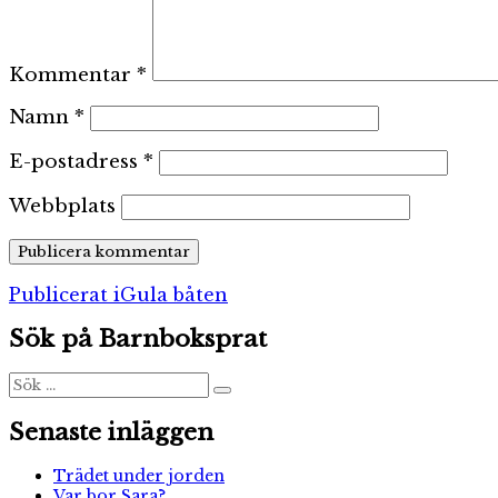
Kommentar
*
Namn
*
E-postadress
*
Webbplats
Inläggsnavigering
Publicerat i
Gula båten
Sök på Barnboksprat
Sök
Sök
efter:
Senaste inläggen
Trädet under jorden
Var bor Sara?