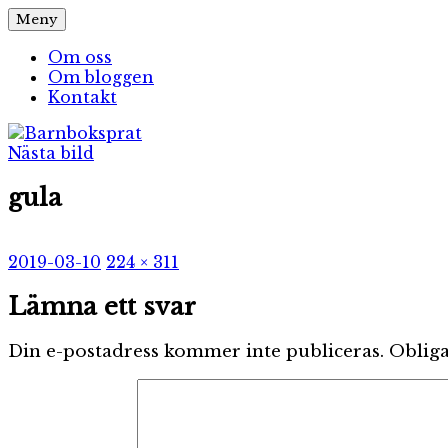
Hoppa
Meny
Barnboksprat
– en blogg om barnböcker
till
innehåll
Om oss
Om bloggen
Kontakt
Nästa bild
gula
Publicerat
Full
2019-03-10
224 × 311
den
storlek
Lämna ett svar
Din e-postadress kommer inte publiceras.
Obliga