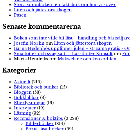
Stora sömnboken- en faktabok om hur vi sover
Liten och jättestora skogen
Påsen
Senaste kommentarerna
Boken som inte ville bli läst – handling och bästsäljare
Josefin Norlin
om
Liten och jättestora skogen
Barna Hedenhös uppfinner julen – streama gratis - O
Små fötter och svag saft — Larsdotter Konsult
om
För
Maria Hendriks
om
Makwelane och krokodilen
Kategorier
Aktuellt
(216)
Bibliotek och butiker
(15)
Bloggen
(58)
Bokklubbar
(8)
Efterlysningar
(19)
Intervjuer
(19)
Läsning
(32)
Recensioner & boktips
(2 223)
Bilderböcker
(814)
Börja-läsa-böcker
(69)