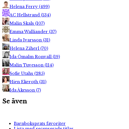
Helena Ferry
(
499
)
AC Hellstrand
(
134
)
Malin Skals
(
107
)
Emma Walliander
(
37
)
Linda Ivarsson
(
31
)
Helena Ziherl
(
70
)
Ida Ömalm Ronvall
(
19
)
Malin Tuvesson
(
114
)
Sofie Utahs
(
285
)
Hien Ekeroth
(
31
)
Ida Åkesson
(
7
)
Se även
Barnboksprats favoriter
Lista med recenserade titlar