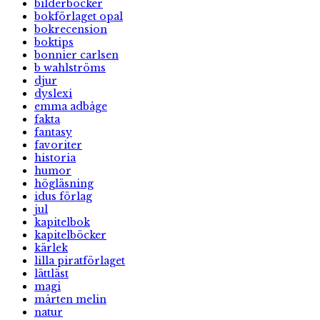
bilderböcker
bokförlaget opal
bokrecension
boktips
bonnier carlsen
b wahlströms
djur
dyslexi
emma adbåge
fakta
fantasy
favoriter
historia
humor
högläsning
idus förlag
jul
kapitelbok
kapitelböcker
kärlek
lilla piratförlaget
lättläst
magi
mårten melin
natur