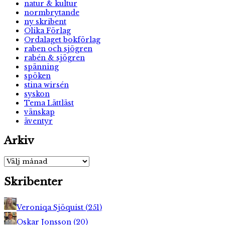
natur & kultur
normbrytande
ny skribent
Olika Förlag
Ordalaget bokförlag
raben och sjögren
rabén & sjögren
spänning
spöken
stina wirsén
syskon
Tema Lättläst
vänskap
äventyr
Arkiv
Arkiv
Skribenter
Veroniqa Sjöquist
(
251
)
Oskar Jonsson
(
20
)