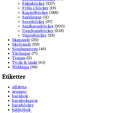
Faktaböcker
(237)
Fylla-i-böcker
(19)
Kapitelböcker
(588)
Samlingar
(51)
Serieböcker
(37)
Småbarnsböcker
(200)
Ungdomsböcker
(253)
Vuxenböcker
(23)
Skapande
(32)
Skrivande
(22)
Söndagstrean
(46)
Tävlingar
(77)
Teman
(11)
Tyckt & tänkt
(65)
Webbtips
(38)
Etiketter
alfabeta
argasso
barnbok
barnboksprat
barnböcker
bilderbok