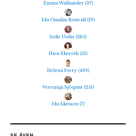
Emma Walliander
(
37
)
Ida Ömalm Ronvall
(
19
)
Sofie Utahs
(
285
)
Hien Ekeroth
(
31
)
Helena Ferry
(
499
)
Veroniqa Sjöquist
(
251
)
Ida Åkesson
(
7
)
SE ÄVEN