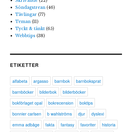
Skrivande
(22)
Söndagstrean
(46)
Tävlingar
(77)
Teman
(11)
Tyckt & tänkt
(65)
Webbtips
(38)
ETIKETTER
alfabeta
argasso
barnbok
barnboksprat
barnböcker
bilderbok
bilderböcker
bokförlaget opal
bokrecension
boktips
bonnier carlsen
b wahlströms
djur
dyslexi
emma adbåge
fakta
fantasy
favoriter
historia