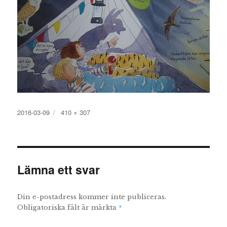
Publicerat
Full
2016-03-09
410 × 307
den
storlek
Lämna ett svar
Din e-postadress kommer inte publiceras.
*
Obligatoriska fält är märkta