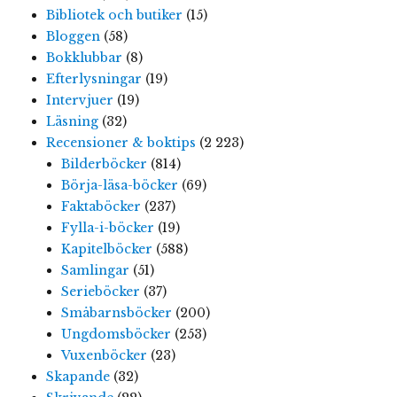
Bibliotek och butiker
(15)
Bloggen
(58)
Bokklubbar
(8)
Efterlysningar
(19)
Intervjuer
(19)
Läsning
(32)
Recensioner & boktips
(2 223)
Bilderböcker
(814)
Börja-läsa-böcker
(69)
Faktaböcker
(237)
Fylla-i-böcker
(19)
Kapitelböcker
(588)
Samlingar
(51)
Serieböcker
(37)
Småbarnsböcker
(200)
Ungdomsböcker
(253)
Vuxenböcker
(23)
Skapande
(32)