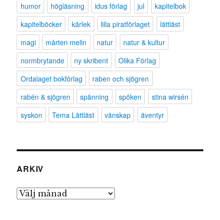
humor
högläsning
idus förlag
jul
kapitelbok
kapitelböcker
kärlek
lilla piratförlaget
lättläst
magi
mårten melin
natur
natur & kultur
normbrytande
ny skribent
Olika Förlag
Ordalaget bokförlag
raben och sjögren
rabén & sjögren
spänning
spöken
stina wirsén
syskon
Tema Lättläst
vänskap
äventyr
ARKIV
Arkiv