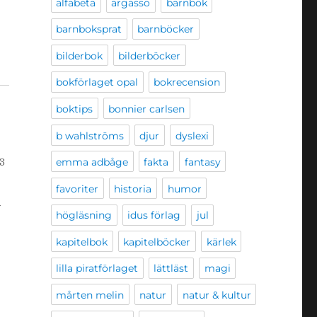
alfabeta
argasso
barnbok
barnboksprat
barnböcker
bilderbok
bilderböcker
bokförlaget opal
bokrecension
boktips
bonnier carlsen
b wahlströms
djur
dyslexi
emma adbåge
fakta
fantasy
3
favoriter
historia
humor
r
högläsning
idus förlag
jul
kapitelbok
kapitelböcker
kärlek
lilla piratförlaget
lättläst
magi
mårten melin
natur
natur & kultur