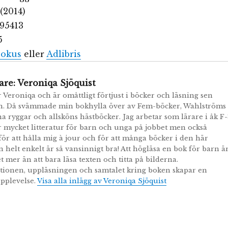
(2014)
95413
5
okus
eller
Adlibris
are:
Veroniqa Sjöquist
r Veroniqa och är omåttligt förtjust i böcker och läsning sen
n. Då svämmade min bokhylla över av Fem-böcker, Wahlströms
a ryggar och allsköns hästböcker. Jag arbetar som lärare i åk F-
r mycket litteratur för barn och unga på jobbet men också
r att hålla mig à jour och för att många böcker i den här
n helt enkelt är så vansinnigt bra! Att högläsa en bok för barn ä
t mer än att bara läsa texten och titta på bilderna.
tionen, uppläsningen och samtalet kring boken skapar en
pplevelse.
Visa alla inlägg av Veroniqa Sjöquist