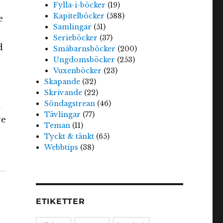
Fylla-i-böcker
(19)
Kapitelböcker
(588)
e
Samlingar
(51)
Serieböcker
(37)
d
Småbarnsböcker
(200)
Ungdomsböcker
(253)
Vuxenböcker
(23)
Skapande
(32)
Skrivande
(22)
Söndagstrean
(46)
a
Tävlingar
(77)
re
Teman
(11)
Tyckt & tänkt
(65)
Webbtips
(38)
ETIKETTER