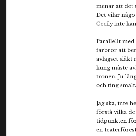
menar att det s
Det vilar någo
Cecily inte kan
Parallellt med
farbror att be
avlägset släkt
kung måste av
tronen. Ju län
och ting smält
Jag ska, inte h
förstå vilka de
tidpunkten för
en teaterföres