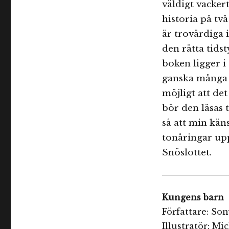
väldigt vackert
historia på tv
är trovärdiga 
den rätta tids
boken ligger i
ganska många 
möjligt att de
bör den läsas
så att min käns
tonåringar upp
Snöslottet.
Kungens barn
Författare: So
Illustratör: Mi