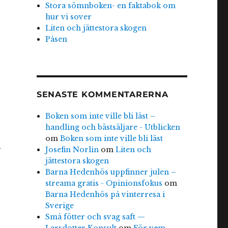
Stora sömnboken- en faktabok om
hur vi sover
Liten och jättestora skogen
Påsen
SENASTE KOMMENTARERNA
Boken som inte ville bli läst –
handling och bästsäljare - Utblicken
om
Boken som inte ville bli läst
Josefin Norlin
om
Liten och
jättestora skogen
Barna Hedenhös uppfinner julen –
streama gratis - Opinionsfokus
om
Barna Hedenhös på vinterresa i
Sverige
Små fötter och svag saft —
Larsdotter Konsult
om
För vem