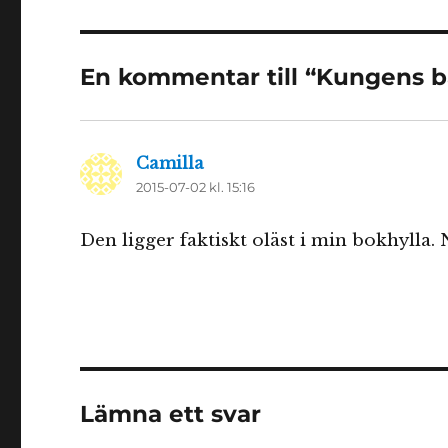
En kommentar till “Kungens b
Camilla
skriver:
2015-07-02 kl. 15:16
Den ligger faktiskt oläst i min bokhylla. 
Lämna ett svar