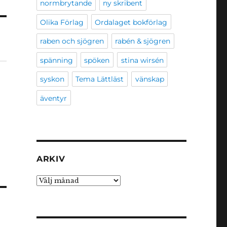
normbrytande
ny skribent
Olika Förlag
Ordalaget bokförlag
raben och sjögren
rabén & sjögren
spänning
spöken
stina wirsén
syskon
Tema Lättläst
vänskap
äventyr
ARKIV
Arkiv