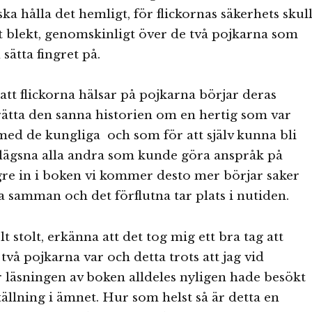
ka hålla det hemligt, för flickornas säkerhets skull
t blekt, genomskinligt över de två pojkarna som
 sätta fingret på.
 att flickorna hälsar på pojkarna börjar deras
rätta den sanna historien om en hertig som var
 med de kungliga och som för att själv kunna bli
lägsna alla andra som kunde göra anspråk på
gre in i boken vi kommer desto mer börjar saker
a samman och det förflutna tar plats i nutiden.
elt stolt, erkänna att det tog mig ett bra tag att
 två pojkarna var och detta trots att jag vid
 läsningen av boken alldeles nyligen hade besökt
tällning i ämnet. Hur som helst så är detta en