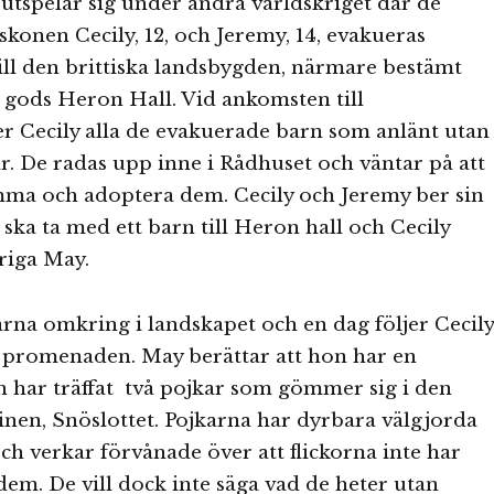
tspelar sig under andra världskriget där de
yskonen Cecily, 12, och Jeremy, 14, evakueras
ll den brittiska landsbygden, närmare bestämt
 gods Heron Hall. Vid ankomsten till
er Cecily alla de evakuerade barn som anlänt utan
r. De radas upp inne i Rådhuset och väntar på att
ma och adoptera dem. Cecily och Jeremy ber sin
ka ta med ett barn till Heron hall och Cecily
åriga May.
rna omkring i landskapet och en dag följer Cecily
promenaden. May berättar att hon har en
 har träffat två pojkar som gömmer sig i den
inen, Snöslottet. Pojkarna har dyrbara välgjorda
och verkar förvånade över att flickorna inte har
dem. De vill dock inte säga vad de heter utan