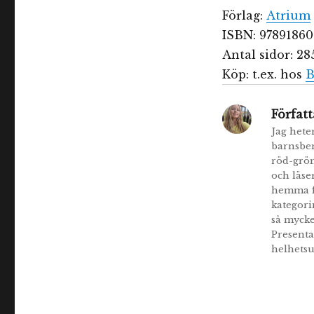
Förlag:
Atrium
ISBN: 97891860
Antal sidor: 28
Köp: t.ex. hos
B
Författ
Jag hete
barnsbe
röd-grön
och läse
hemma fö
kategori
så mycke
Presenta
helhetsu