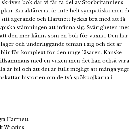
 skriven bok där vi får ta del av Storbritanniens
å plan. Karaktärerna är inte helt sympatiska men d
i sitt agerande och Hartnett lyckas bra med att få
typiska stämningen att infinna sig. Svårigheten me
 att den mer känns som en bok för vuxna. Den har
lager och underliggande teman i sig och det är
t blir för komplext för den unge läsaren. Kanske
 tillsammans med en vuxen men det kan också var
la är fel och att det är fullt möjligt att många yng
skattar historien om de två spökpojkarna i
nya Hartnett
ck Wiggins