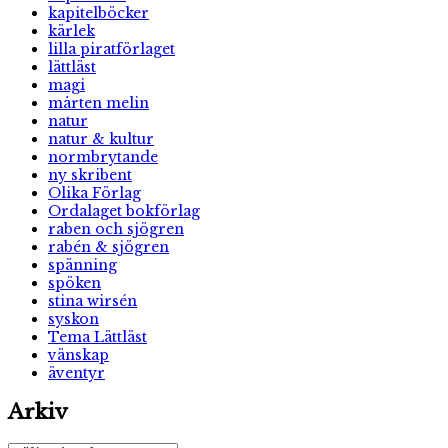
kapitelböcker
kärlek
lilla piratförlaget
lättläst
magi
mårten melin
natur
natur & kultur
normbrytande
ny skribent
Olika Förlag
Ordalaget bokförlag
raben och sjögren
rabén & sjögren
spänning
spöken
stina wirsén
syskon
Tema Lättläst
vänskap
äventyr
Arkiv