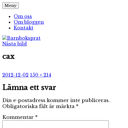
Hoppa
Meny
Barnboksprat
– en blogg om barnböcker
till
innehåll
Om oss
Om bloggen
Kontakt
Nästa bild
cax
Publicerat
Full
2012-12-02
150 × 214
den
storlek
Lämna ett svar
Din e-postadress kommer inte publiceras.
Obligatoriska fält är märkta
*
Kommentar
*