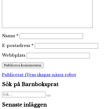
Namn
*
E-postadress
*
Webbplats
Inläggsnavigering
Publicerat i
Vem skapar nästa robot
Sök på Barnboksprat
Sök
Sök
efter:
Senaste inläggen