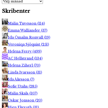
Arkiv
Skribenter
Malin Tuvesson
(
114
)
Emma Walliander
(
37
)
Ida Ömalm Ronvall
(
19
)
Veroniqa Sjöquist
(
251
)
Helena Ferry
(
499
)
AC Hellstrand
(
134
)
Helena Ziherl
(
70
)
Linda Ivarsson
(
31
)
Ida Åkesson
(
7
)
Sofie Utahs
(
285
)
Malin Skals
(
107
)
Oskar Jonsson
(
20
)
Hien Ekeroth
(
31
)