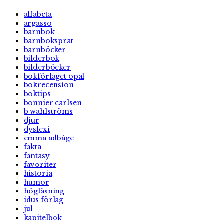
alfabeta
argasso
barnbok
barnboksprat
barnböcker
bilderbok
bilderböcker
bokförlaget opal
bokrecension
boktips
bonnier carlsen
b wahlströms
djur
dyslexi
emma adbåge
fakta
fantasy
favoriter
historia
humor
högläsning
idus förlag
jul
kapitelbok