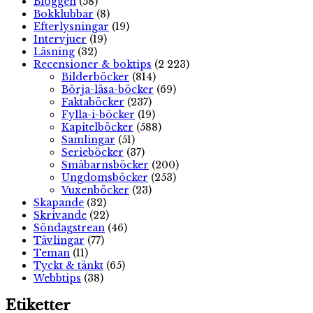
Bloggen
(58)
Bokklubbar
(8)
Efterlysningar
(19)
Intervjuer
(19)
Läsning
(32)
Recensioner & boktips
(2 223)
Bilderböcker
(814)
Börja-läsa-böcker
(69)
Faktaböcker
(237)
Fylla-i-böcker
(19)
Kapitelböcker
(588)
Samlingar
(51)
Serieböcker
(37)
Småbarnsböcker
(200)
Ungdomsböcker
(253)
Vuxenböcker
(23)
Skapande
(32)
Skrivande
(22)
Söndagstrean
(46)
Tävlingar
(77)
Teman
(11)
Tyckt & tänkt
(65)
Webbtips
(38)
Etiketter