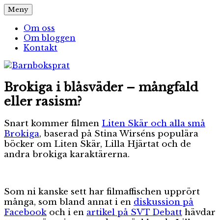
Hoppa
Meny
Barnboksprat
– en blogg om barnböcker
till
innehåll
Om oss
Om bloggen
Kontakt
Brokiga i blåsväder – mångfald
eller rasism?
Snart kommer filmen
Liten Skär och alla små
Brokiga
, baserad på Stina Wirséns populära
böcker om Liten Skär, Lilla Hjärtat och de
andra brokiga karaktärerna.
Som ni kanske sett har filmaffischen upprört
många, som bland annat i en
diskussion på
Facebook
och i en
artikel på SVT Debatt
hävdar