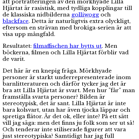
att porträtteringen av den mörkhyade Lilla
Hjärtat är rasistisk, med tydliga kopplingar till
de klassiska nidbilderna
golliwogg
och
blackface
. Detta är naturligtvis extra olyckligt,
eftersom en strävan med brokiga-serien är att
visa upp mångfald.
Resultatet:
filmaffischen har bytts ut
. Men
böckerna, filmen och Lilla Hjärtat förblir vad
de varit.
Det här är en knepig fråga. Mörkhyade
personer är starkt underrepresenterade inom
barnlitteraturen och därför tycker jag det är
bra att Lilla Hjärtat är svart. Men hur ”får” man
framställa svarta personer? Bilden är
stereotypisk, det är sant. Lilla Hjärtat är inte
bara kolsvart, utan har även tjocka läppar och
spretiga flätor. Är det ok, eller inte? På ett sätt
vill jag säga: men det finns ju folk som ser ut så!
Och tenderar inte stiliserade figurer att vara
just stereotypiska? Samtidigt har jag full