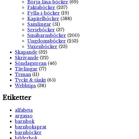
Börja-läsa-böcker
(69)
Faktaböcker
(237)
Fylla-i-böcker
(19)
Kapitelböcker
(588)
Samlingar
(51)
Serieböcker
(37)
Småbarnsböcker
(200)
Ungdomsböcker
(253)
Vuxenböcker
(23)
Skapande
(32)
Skrivande
(22)
Söndagstrean
(46)
Tävlingar
(77)
Teman
(11)
Tyckt & tänkt
(65)
Webbtips
(38)
Etiketter
alfabeta
argasso
barnbok
barnboksprat
barnböcker
bilderbok