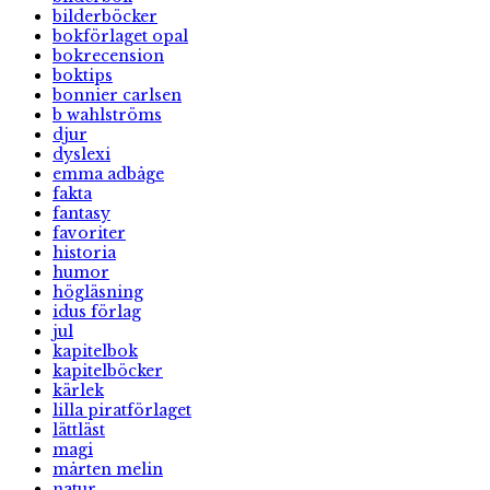
bilderböcker
bokförlaget opal
bokrecension
boktips
bonnier carlsen
b wahlströms
djur
dyslexi
emma adbåge
fakta
fantasy
favoriter
historia
humor
högläsning
idus förlag
jul
kapitelbok
kapitelböcker
kärlek
lilla piratförlaget
lättläst
magi
mårten melin
natur