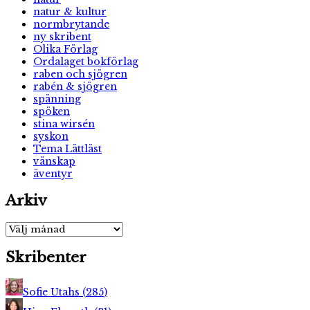
natur & kultur
normbrytande
ny skribent
Olika Förlag
Ordalaget bokförlag
raben och sjögren
rabén & sjögren
spänning
spöken
stina wirsén
syskon
Tema Lättläst
vänskap
äventyr
Arkiv
Arkiv
Skribenter
Sofie Utahs
(
285
)