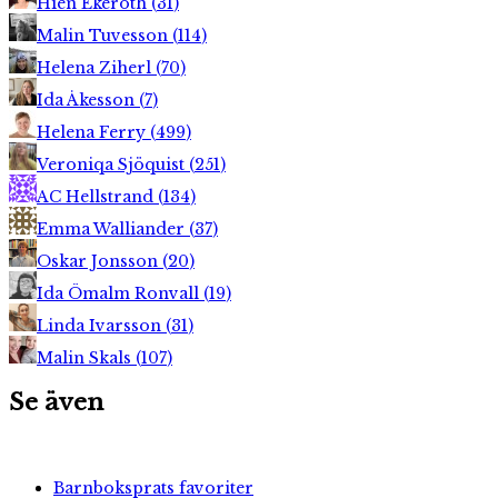
Hien Ekeroth
(
31
)
Malin Tuvesson
(
114
)
Helena Ziherl
(
70
)
Ida Åkesson
(
7
)
Helena Ferry
(
499
)
Veroniqa Sjöquist
(
251
)
AC Hellstrand
(
134
)
Emma Walliander
(
37
)
Oskar Jonsson
(
20
)
Ida Ömalm Ronvall
(
19
)
Linda Ivarsson
(
31
)
Malin Skals
(
107
)
Se även
Barnboksprats favoriter