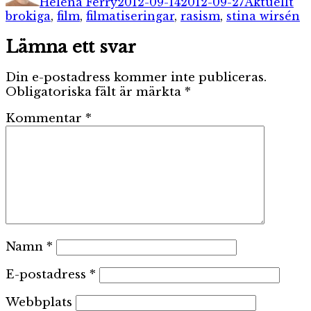
Helena Ferry
2012-09-14
2012-09-27
Aktuellt
brokiga
,
film
,
filmatiseringar
,
rasism
,
stina wirsén
Lämna ett svar
Din e-postadress kommer inte publiceras.
Obligatoriska fält är märkta
*
Kommentar
*
Namn
*
E-postadress
*
Webbplats