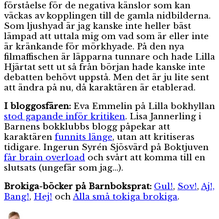
förståelse för de negativa känslor som kan
väckas av kopplingen till de gamla nidbilderna.
Som ljushyad är jag kanske inte heller bäst
lämpad att uttala mig om vad som är eller inte
är kränkande för mörkhyade. På den nya
filmaffischen är läpparna tunnare och hade Lilla
Hjärtat sett ut så från början hade kanske inte
debatten behövt uppstå. Men det är ju lite sent
att ändra på nu, då karaktären är etablerad.
I bloggosfären:
Eva Emmelin på Lilla bokhyllan
stod gapande inför kritiken
. Lisa Jannerling i
Barnens bokklubbs blogg påpekar att
karaktären
funnits länge
, utan att kritiseras
tidigare. Ingerun Syrén Sjösvärd på Boktjuven
får brain overload
och svårt att komma till en
slutsats (ungefär som jag…).
Brokiga-böcker på Barnboksprat:
Gul!
,
Sov!
,
Aj!,
Bang!
,
Hej!
och
Alla små tokiga brokiga
.