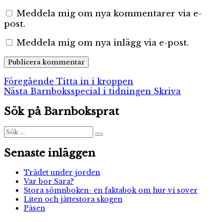
Meddela mig om nya kommentarer via e-
post.
Meddela mig om nya inlägg via e-post.
Inläggsnavigering
Föregående
Föregående
Titta in i kroppen
Nästa
inlägg:
Nästa
Barnboksspecial i tidningen Skriva
inlägg:
Sök på Barnboksprat
Sök
Sök
efter:
Senaste inläggen
Trädet under jorden
Var bor Sara?
Stora sömnboken- en faktabok om hur vi sover
Liten och jättestora skogen
Påsen