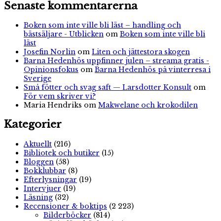
Senaste kommentarerna
Boken som inte ville bli läst – handling och
bästsäljare - Utblicken
om
Boken som inte ville bli
läst
Josefin Norlin
om
Liten och jättestora skogen
Barna Hedenhös uppfinner julen – streama gratis -
Opinionsfokus
om
Barna Hedenhös på vinterresa i
Sverige
Små fötter och svag saft — Larsdotter Konsult
om
För vem skriver vi?
Maria Hendriks
om
Makwelane och krokodilen
Kategorier
Aktuellt
(216)
Bibliotek och butiker
(15)
Bloggen
(58)
Bokklubbar
(8)
Efterlysningar
(19)
Intervjuer
(19)
Läsning
(32)
Recensioner & boktips
(2 223)
Bilderböcker
(814)