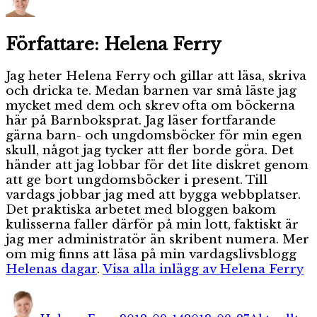
Författare:
Helena Ferry
Jag heter Helena Ferry och gillar att läsa, skriva
och dricka te. Medan barnen var små läste jag
mycket med dem och skrev ofta om böckerna
här på Barnboksprat. Jag läser fortfarande
gärna barn- och ungdomsböcker för min egen
skull, något jag tycker att fler borde göra. Det
händer att jag lobbar för det lite diskret genom
att ge bort ungdomsböcker i present. Till
vardags jobbar jag med att bygga webbplatser.
Det praktiska arbetet med bloggen bakom
kulisserna faller därför på min lott, faktiskt är
jag mer administratör än skribent numera. Mer
om mig finns att läsa på min vardagslivsblogg
Helenas dagar
.
Visa alla inlägg av Helena Ferry
Författare
Publicerat
Kategorier
Eti
den