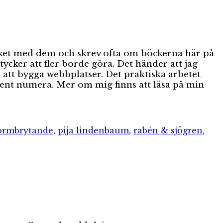
mycket med dem och skrev ofta om böckerna här på
cker att fler borde göra. Det händer att jag
 att bygga webbplatser. Det praktiska arbetet
bent numera. Mer om mig finns att läsa på min
ormbrytande
,
pija lindenbaum
,
rabén & sjögren
,