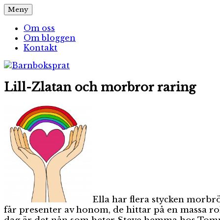
Hoppa
Meny
Barnboksprat
– en blogg om barnböcker
till
innehåll
Om oss
Om bloggen
Kontakt
Lill-Zlatan och morbror raring
Ella har flera stycken morbr
får presenter av honom, de hittar på en massa rol