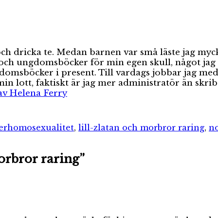
va och dricka te. Medan barnen var små läste jag 
och ungdomsböcker för min egen skull, något jag ty
gdomsböcker i present. Till vardags jobbar jag med
n lott, faktiskt är jag mer administratör än skri
 av Helena Ferry
Etiketter
er
homosexualitet
,
lill-zlatan och morbror raring
,
n
morbror raring”