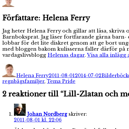
Författare:
Helena Ferry
Jag heter Helena Ferry och gillar att läsa, skri
Barnboksprat. Jag läser fortfarande gärna barn- 
lobbar för det lite diskret genom att ge bort un
med bloggen bakom kulisserna faller därför på mi
vardagslivsblogg
Helenas dagar
.
Visa alla inlägg
Författare
Publicerat
Kategorier
den
Helena Ferry
2011-08-01
2014-07-02
Bilderböck
regnbågsfamiljer
,
Tema Pride
2 reaktioner till “Lill-Zlatan och 
Johan Nordberg
skriver:
2011-08-01 kl. 22:06