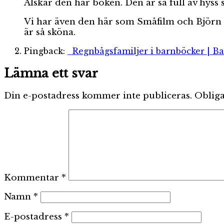
Älskar den här boken. Den är så full av hyss
Vi har även den här som Småfilm och Björn K
är så sköna.
Pingback:
Regnbågsfamiljer i barnböcker | B
Lämna ett svar
Din e-postadress kommer inte publiceras.
Obliga
Kommentar
*
Namn
*
E-postadress
*