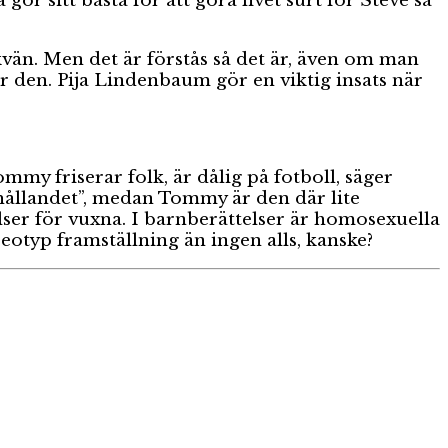
r sitt bästa för att göra livet surt för Steve så
vän. Men det är förstås så det är, även om man
r den. Pija Lindenbaum gör en viktig insats när
y friserar folk, är dålig på fotboll, säger
hållandet”, medan Tommy är den där lite
ser för vuxna. I barnberättelser är homosexuella
reotyp framställning än ingen alls, kanske?