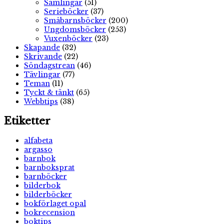
Samlingar
(51)
Serieböcker
(37)
Småbarnsböcker
(200)
Ungdomsböcker
(253)
Vuxenböcker
(23)
Skapande
(32)
Skrivande
(22)
Söndagstrean
(46)
Tävlingar
(77)
Teman
(11)
Tyckt & tänkt
(65)
Webbtips
(38)
Etiketter
alfabeta
argasso
barnbok
barnboksprat
barnböcker
bilderbok
bilderböcker
bokförlaget opal
bokrecension
boktips