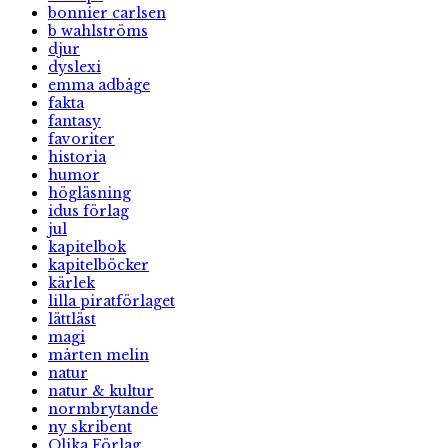
bonnier carlsen
b wahlströms
djur
dyslexi
emma adbåge
fakta
fantasy
favoriter
historia
humor
högläsning
idus förlag
jul
kapitelbok
kapitelböcker
kärlek
lilla piratförlaget
lättläst
magi
mårten melin
natur
natur & kultur
normbrytande
ny skribent
Olika Förlag