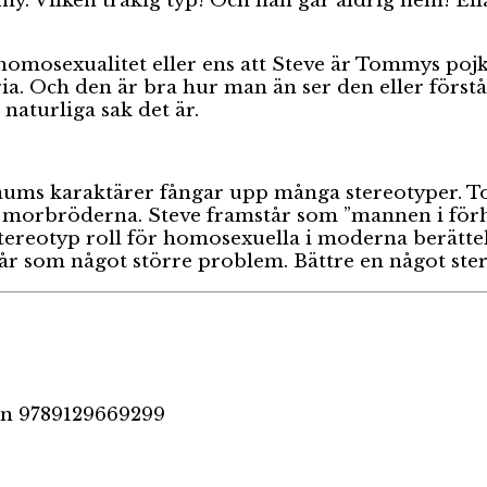
ilken tråkig typ! Och han går aldrig hem! Ella gö
homosexualitet eller ens att Steve är Tommys pojk
ia. Och den är bra hur man än ser den eller förstå
naturliga sak det är.
ums karaktärer fångar upp många stereotyper. Tomm
a morbröderna. Steve framstår som ”mannen i för
tereotyp roll för homosexuella i moderna berättel
står som något större problem. Bättre en något ste
an 9789129669299