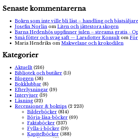
Senaste kommentarerna
Boken som inte ville bli läst – handling och bästsäljare
Josefin Norlin
om
Liten och jättestora skogen
Barna Hedenhös uppfinner julen – streama gratis - O
Små fötter och svag saft — Larsdotter Konsult
om
För
Maria Hendriks
om
Makwelane och krokodilen
Kategorier
Aktuellt
(216)
Bibliotek och butiker
(15)
Bloggen
(58)
Bokklubbar
(8)
Efterlysningar
(19)
Intervjuer
(19)
Läsning
(32)
Recensioner & boktips
(2 223)
Bilderböcker
(814)
Börja-läsa-böcker
(69)
Faktaböcker
(237)
Fylla-i-böcker
(19)
Kapitelböcker
(588)