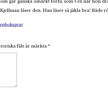
 som går ganska omärkt förbi, som t ex när hon dr
jellman läser den. Han läser så jäkla bra! Både 
arnboksprat
toriska fält är märkta
*