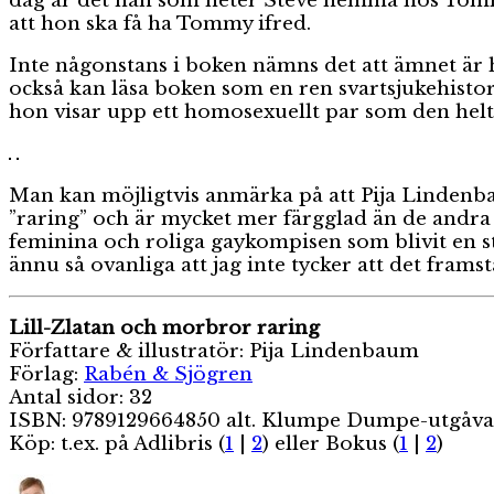
dag är det nån som heter Steve hemma hos Tommy. V
att hon ska få ha Tommy ifred.
Inte någonstans i boken nämns det att ämnet är 
också kan läsa boken som en ren svartsjukehistor
hon visar upp ett homosexuellt par som den helt 
Man kan möjligtvis anmärka på att Pija Lindenba
”raring” och är mycket mer färgglad än de andr
feminina och roliga gaykompisen som blivit en s
ännu så ovanliga att jag inte tycker att det fram
Lill-Zlatan och morbror raring
Författare & illustratör: Pija Lindenbaum
Förlag:
Rabén & Sjögren
Antal sidor: 32
ISBN: 9789129664850 alt. Klumpe Dumpe-utgåv
Köp: t.ex. på Adlibris (
1
|
2
) eller Bokus (
1
|
2
)