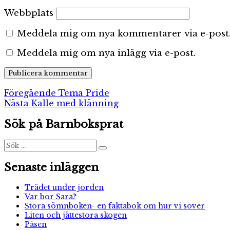
Webbplats
Meddela mig om nya kommentarer via e-post
Meddela mig om nya inlägg via e-post.
Inläggsnavigering
Föregående
Föregående
Tema Pride
Nästa
inlägg:
Nästa
Kalle med klänning
inlägg:
Sök på Barnboksprat
Sök
Sök
efter:
Senaste inläggen
Trädet under jorden
Var bor Sara?
Stora sömnboken- en faktabok om hur vi sover
Liten och jättestora skogen
Påsen