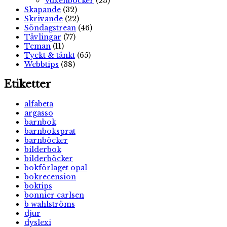
Vuxenböcker
(23)
Skapande
(32)
Skrivande
(22)
Söndagstrean
(46)
Tävlingar
(77)
Teman
(11)
Tyckt & tänkt
(65)
Webbtips
(38)
Etiketter
alfabeta
argasso
barnbok
barnboksprat
barnböcker
bilderbok
bilderböcker
bokförlaget opal
bokrecension
boktips
bonnier carlsen
b wahlströms
djur
dyslexi