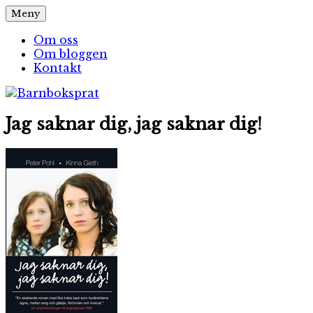
Hoppa
Meny
Barnboksprat
– en blogg om barnböcker
till
innehåll
Om oss
Om bloggen
Kontakt
Jag saknar dig, jag saknar dig!