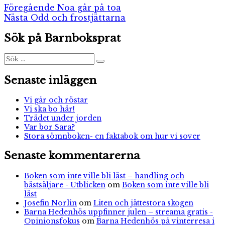
Inläggsnavigering
Föregående
Föregående
Noa går på toa
Nästa
inlägg:
Nästa
Odd och frostjättarna
inlägg:
Sök på Barnboksprat
Sök
Sök
efter:
Senaste inläggen
Vi går och röstar
Vi ska bo här!
Trädet under jorden
Var bor Sara?
Stora sömnboken- en faktabok om hur vi sover
Senaste kommentarerna
Boken som inte ville bli läst – handling och
bästsäljare - Utblicken
om
Boken som inte ville bli
läst
Josefin Norlin
om
Liten och jättestora skogen
Barna Hedenhös uppfinner julen – streama gratis -
Opinionsfokus
om
Barna Hedenhös på vinterresa i