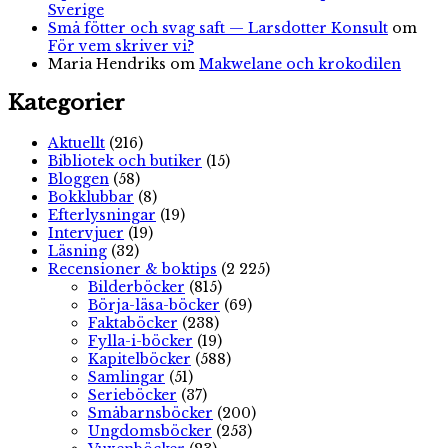
Sverige
Små fötter och svag saft — Larsdotter Konsult
om
För vem skriver vi?
Maria Hendriks
om
Makwelane och krokodilen
Kategorier
Aktuellt
(216)
Bibliotek och butiker
(15)
Bloggen
(58)
Bokklubbar
(8)
Efterlysningar
(19)
Intervjuer
(19)
Läsning
(32)
Recensioner & boktips
(2 225)
Bilderböcker
(815)
Börja-läsa-böcker
(69)
Faktaböcker
(238)
Fylla-i-böcker
(19)
Kapitelböcker
(588)
Samlingar
(51)
Serieböcker
(37)
Småbarnsböcker
(200)
Ungdomsböcker
(253)