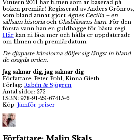
Vintern 2011 har filmen som är baserad på
boken premiär! Regisserad av Anders Grönros,
som bland annat gjort
Agnes Cecilia – en
sällsam historia
och
Glasblåsarns barn
. För den
första vann han en guldbagge för bästa regi.
Här
kan ni läsa mer och hålla er uppdaterade
om filmen och premiärdatum.
De djupaste känslorna döljer sig längst in bland
de osagda orden.
Jag saknar dig, jag saknar dig
Författare: Peter Pohl, Kinna Gieth
Förlag:
Rabén & Sjögren
Antal sidor: 272
ISBN: 978-91-29-67415-6
Köp:
Jämför priser
Författare:
Malin Skals