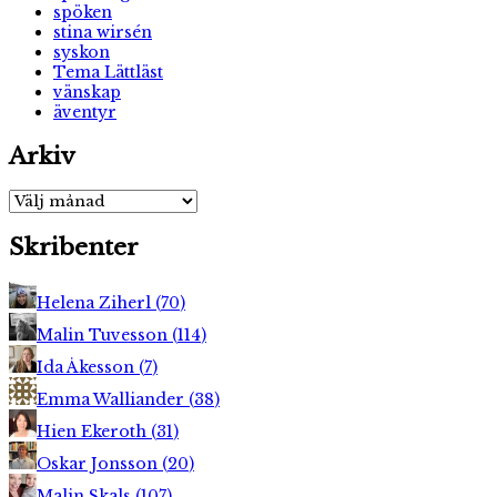
spöken
stina wirsén
syskon
Tema Lättläst
vänskap
äventyr
Arkiv
Arkiv
Skribenter
Helena Ziherl
(
70
)
Malin Tuvesson
(
114
)
Ida Åkesson
(
7
)
Emma Walliander
(
38
)
Hien Ekeroth
(
31
)
Oskar Jonsson
(
20
)
Malin Skals
(
107
)