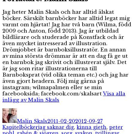
Jag heter Malin Skals och har alltid älskat
böcker. Särskilt barnböcker har alltid legat mig
varmt om hjärtat! Jag har två barn (Wilma, född
2009 och Anton, född 2013). Jag är utbildad
bildlärare och studerade på Konstfack och är
även mycket intresserad av illustration.
Drömjobbet är barnboksillustratör. En annan
av mina största drömmar är att en dag få ge ut
en barnbok jag skrivit och illustrerat själv. Det
är jag som ritar illustrationerna till
Barnboksprat (vid olika teman etc.) och jag har
även gjort headern. Följ mig gärna på
instagram; wilmapalmen eller se min
facebooksida; facebook.com/skalsart
Visa alla
inlägg av Malin Skals
Författare
Publicerat
Kategorier
den
Malin Skals
2011-02-20
2012-09-27
Etiketter
Kapitelböcker
jag saknar dig
,
kinna gieth
,
peter
pohl
,
rabén & sjögren
,
sorg
,
syskon
,
tvillingar