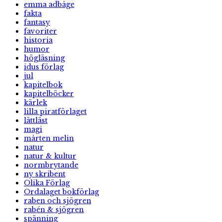
emma adbåge
fakta
fantasy
favoriter
historia
humor
högläsning
idus förlag
jul
kapitelbok
kapitelböcker
kärlek
lilla piratförlaget
lättläst
magi
mårten melin
natur
natur & kultur
normbrytande
ny skribent
Olika Förlag
Ordalaget bokförlag
raben och sjögren
rabén & sjögren
spänning