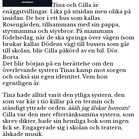
Tina och Cilla är
enäggstvillingar. Lika på utsidan men olika på
insidan. De bor i ett hus som kallas
Rosengården, tillsammans med sin pappa,
styvmamma och styvbror. På mammans
födelsedag, när de ska springa över vägen (som
brukar kallas Dödens väg) till bussen som går
till skolan, blir Cilla påkörd av en bil. Dör.
Borta.
Det blir början på en berättelse om den
överlevande systern Tinas kamp mot sorgen
och också sin egen identitet. Vem hon
egentligen är.
Tina hade alltid varit den ytliga systern, den
som var kär i tio killar på en termin och
ständigt yttrade orden:
åååh jag älskar honom!
Cilla var den mer eftertänksamma systern, som
skrev dikter, hade sin hemliga bok som ingen
fick se. Engagerade sig i skolan och teatern,
älskade musik.