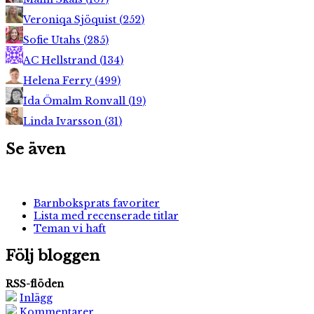
Veroniqa Sjöquist
(
252
)
Sofie Utahs
(
285
)
AC Hellstrand
(
134
)
Helena Ferry
(
499
)
Ida Ömalm Ronvall
(
19
)
Linda Ivarsson
(
31
)
Se även
Barnboksprats favoriter
Lista med recenserade titlar
Teman vi haft
Följ bloggen
RSS-flöden
Inlägg
Kommentarer