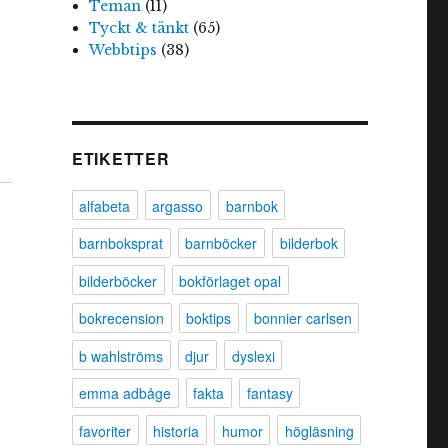
Teman
(11)
Tyckt & tänkt
(65)
Webbtips
(38)
ETIKETTER
alfabeta
argasso
barnbok
barnboksprat
barnböcker
bilderbok
bilderböcker
bokförlaget opal
bokrecension
boktips
bonnier carlsen
b wahlströms
djur
dyslexi
emma adbåge
fakta
fantasy
favoriter
historia
humor
högläsning