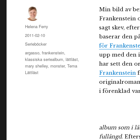
Min bild av be
Frankenstein 
Författare
Helena Ferry
sagt skev, efter
Publicerat
2011-02-10
baserar den p
den
Kategorier
Serieböcker
för Frankenst
Etiketter
argasso
,
frankenstein
,
upp med den 
klassiska seriealbum
,
lättläst
,
har sett den o
mary shelley
,
monster
,
Tema
Lättläst
Frankenstein
f
originalromane
i förenklad va
album som i lätt
fullängd
. Efte