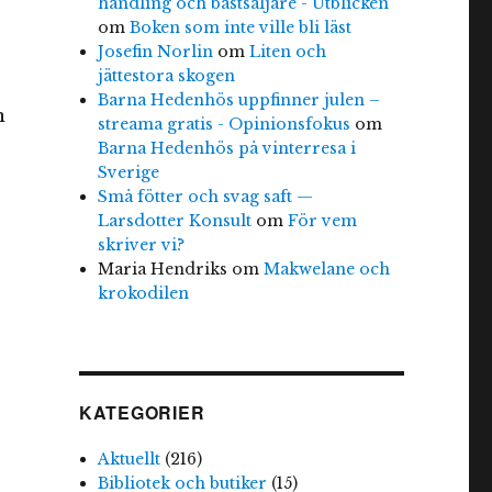
handling och bästsäljare - Utblicken
om
Boken som inte ville bli läst
Josefin Norlin
om
Liten och
jättestora skogen
Barna Hedenhös uppfinner julen –
n
streama gratis - Opinionsfokus
om
Barna Hedenhös på vinterresa i
Sverige
Små fötter och svag saft —
Larsdotter Konsult
om
För vem
skriver vi?
Maria Hendriks
om
Makwelane och
r
krokodilen
KATEGORIER
Aktuellt
(216)
Bibliotek och butiker
(15)