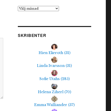
Arkiv
SKRIBENTER
Hien Ekeroth
(
31
)
Linda Ivarsson
(
31
)
Sofie Utahs
(
285
)
Helena Ziherl
(
70
)
Emma Walliander
(
37
)