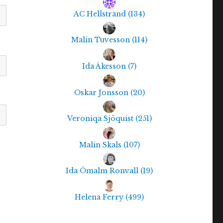
AC Hellstrand
(
134
)
Malin Tuvesson
(
114
)
Ida Åkesson
(
7
)
Oskar Jonsson
(
20
)
Veroniqa Sjöquist
(
251
)
Malin Skals
(
107
)
Ida Ömalm Ronvall
(
19
)
Helena Ferry
(
499
)