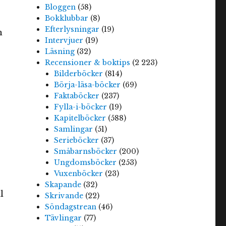
Bloggen
(58)
Bokklubbar
(8)
Efterlysningar
(19)
n
Intervjuer
(19)
Läsning
(32)
Recensioner & boktips
(2 223)
Bilderböcker
(814)
Börja-läsa-böcker
(69)
Faktaböcker
(237)
Fylla-i-böcker
(19)
Kapitelböcker
(588)
Samlingar
(51)
Serieböcker
(37)
Småbarnsböcker
(200)
Ungdomsböcker
(253)
Vuxenböcker
(23)
Skapande
(32)
l
Skrivande
(22)
Söndagstrean
(46)
Tävlingar
(77)