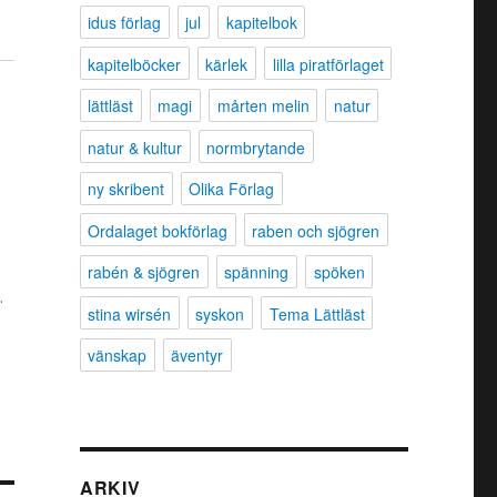
idus förlag
jul
kapitelbok
kapitelböcker
kärlek
lilla piratförlaget
lättläst
magi
mårten melin
natur
natur & kultur
normbrytande
ny skribent
Olika Förlag
Ordalaget bokförlag
raben och sjögren
rabén & sjögren
spänning
spöken
.
stina wirsén
syskon
Tema Lättläst
vänskap
äventyr
ARKIV