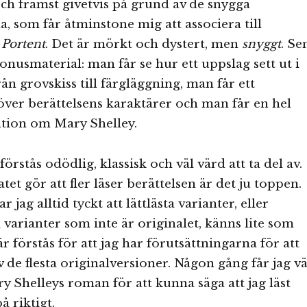
 och främst givetvis på grund av de snygga
a, som får åtminstone mig att associera till
Portent
. Det är mörkt och dystert, men
snyggt
. Se
 bonusmaterial: man får se hur ett uppslag sett ut i
rån grovskiss till färgläggning, man får ett
över berättelsens karaktärer och man får en hel
tion om Mary Shelley.
förstås odödlig, klassisk och väl värd att ta del av.
et gör att fler läser berättelsen är det ju toppen.
 jag alltid tyckt att lättlästa varianter, eller
a varianter som inte är originalet, känns lite som
r förstås för att jag har förutsättningarna för att
v de flesta originalversioner. Någon gång får jag vä
ry Shelleys roman för att kunna säga att jag läst
å riktigt.