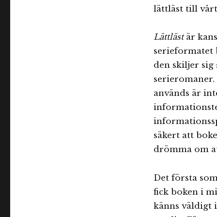
lättläst till vår
Lättläst
är kans
serieformatet 
den skiljer sig
serieromaner. 
används är int
informationste
informationss
säkert att bok
drömma om att
Det första som
fick boken i m
känns väldigt