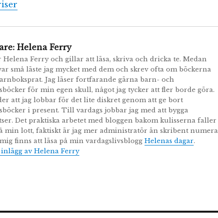
iser
are:
Helena Ferry
r Helena Ferry och gillar att läsa, skriva och dricka te. Medan
ar små läste jag mycket med dem och skrev ofta om böckerna
arnboksprat. Jag läser fortfarande gärna barn- och
öcker för min egen skull, något jag tycker att fler borde göra.
er att jag lobbar för det lite diskret genom att ge bort
öcker i present. Till vardags jobbar jag med att bygga
ser. Det praktiska arbetet med bloggen bakom kulisserna faller
å min lott, faktiskt är jag mer administratör än skribent numera
ig finns att läsa på min vardagslivsblogg
Helenas dagar
.
a inlägg av Helena Ferry