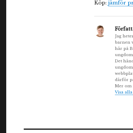
Köp:
jämför pr
Författ
Jag hete
barnen v
här på B
ungdomsb
Det händ
ungdomsb
webbplat
därför p
Mer om m
Visa all