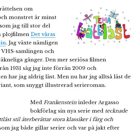
rättelsen om
och monstret är minst
som jag till stor del
å plojfilmen
Det våras
ein
. Jag växte nämligen
i VHS-samlingen och
räkneliga gånger. Den mer seriösa filmen
rån 1931 såg jag inte förrän 2009 och
n har jag aldrig läst. Men nu har jag alltså läst d
riant, som snyggt illustrerad serieroman.
Med
Frankenstein
inleder Argasso
bokförlag sin nya serie med
tecknade
läst stil återberättar stora klassiker i färg och
rsom jag både gillar serier och var på jakt efter