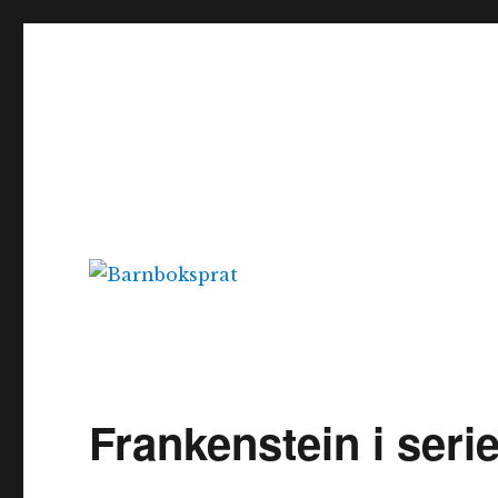
Barnboksprat
– en blogg om barnböcker
Frankenstein i seri