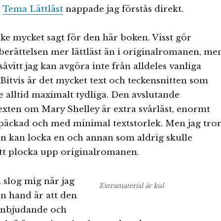
t
Tema Lättläst
nappade jag förstås direkt.
ke mycket sagt för den här boken. Visst gör
berättelsen mer lättläst än i originalromanen, me
 såvitt jag kan avgöra inte från alldeles vanliga
Bitvis är det mycket text och teckensnitten som
e alltid maximalt tydliga. Den avslutande
xten om Mary Shelley är extra svårläst, enormt
päckad och med minimal textstorlek. Men jag tro
en kan locka en och annan som aldrig skulle
 plocka upp originalromanen.
 slog mig när jag
Extramaterial är kul
in hand är att den
 inbjudande och