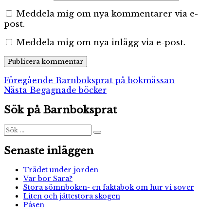
Meddela mig om nya kommentarer via e-
post.
Meddela mig om nya inlägg via e-post.
Inläggsnavigering
Föregående
Föregående
Barnboksprat på bokmässan
Nästa
inlägg:
Nästa
Begagnade böcker
inlägg:
Sök på Barnboksprat
Sök
Sök
efter:
Senaste inläggen
Trädet under jorden
Var bor Sara?
Stora sömnboken- en faktabok om hur vi sover
Liten och jättestora skogen
Påsen