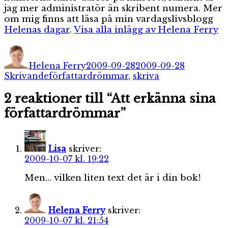
jag mer administratör än skribent numera. Mer
om mig finns att läsa på min vardagslivsblogg
Helenas dagar
.
Visa alla inlägg av Helena Ferry
Författare
Publicerat
Kategorie
den
Helena Ferry
2009-09-28
2009-09-28
Etiketter
Skrivande
författardrömmar
,
skriva
2 reaktioner till “Att erkänna sina
författardrömmar”
Lisa
skriver:
2009-10-07 kl. 19:22
Men… vilken liten text det är i din bok!
Helena Ferry
skriver:
2009-10-07 kl. 21:54