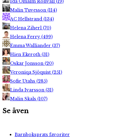
Ida Ömalm Ronvall
(
19
)
Malin Tuvesson
(
114
)
AC Hellstrand
(
134
)
Helena Ziherl
(
70
)
Helena Ferry
(
499
)
Emma Walliander
(
37
)
Hien Ekeroth
(
31
)
Oskar Jonsson
(
20
)
Veroniqa Sjöquist
(
251
)
Sofie Utahs
(
285
)
Linda Ivarsson
(
31
)
Malin Skals
(
107
)
Se även
Barnboksprats favoriter