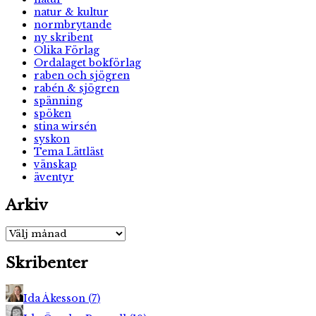
natur & kultur
normbrytande
ny skribent
Olika Förlag
Ordalaget bokförlag
raben och sjögren
rabén & sjögren
spänning
spöken
stina wirsén
syskon
Tema Lättläst
vänskap
äventyr
Arkiv
Arkiv
Skribenter
Ida Åkesson
(
7
)