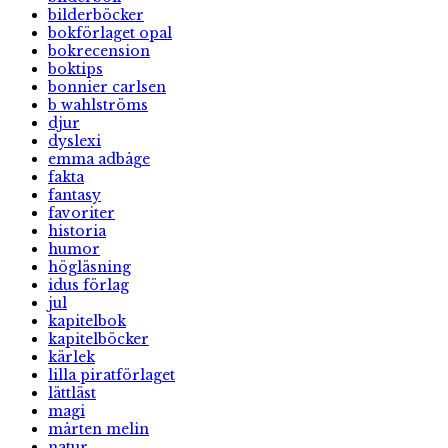
bilderböcker
bokförlaget opal
bokrecension
boktips
bonnier carlsen
b wahlströms
djur
dyslexi
emma adbåge
fakta
fantasy
favoriter
historia
humor
högläsning
idus förlag
jul
kapitelbok
kapitelböcker
kärlek
lilla piratförlaget
lättläst
magi
mårten melin
natur