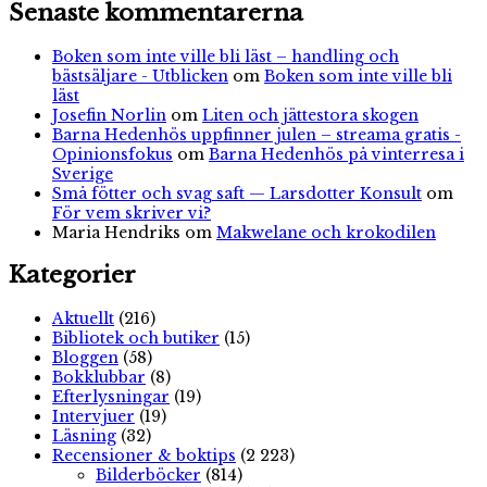
Senaste kommentarerna
Boken som inte ville bli läst – handling och
bästsäljare - Utblicken
om
Boken som inte ville bli
läst
Josefin Norlin
om
Liten och jättestora skogen
Barna Hedenhös uppfinner julen – streama gratis -
Opinionsfokus
om
Barna Hedenhös på vinterresa i
Sverige
Små fötter och svag saft — Larsdotter Konsult
om
För vem skriver vi?
Maria Hendriks
om
Makwelane och krokodilen
Kategorier
Aktuellt
(216)
Bibliotek och butiker
(15)
Bloggen
(58)
Bokklubbar
(8)
Efterlysningar
(19)
Intervjuer
(19)
Läsning
(32)
Recensioner & boktips
(2 223)
Bilderböcker
(814)