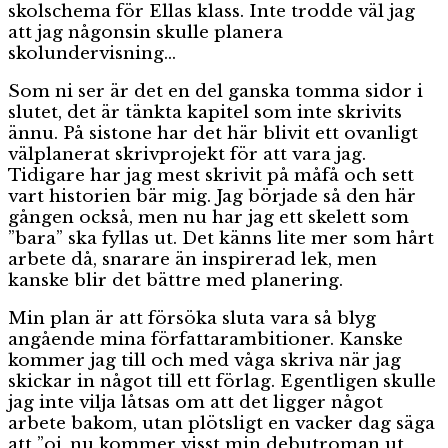
skolschema för Ellas klass. Inte trodde väl jag
att jag någonsin skulle planera
skolundervisning…
Som ni ser är det en del ganska tomma sidor i
slutet, det är tänkta kapitel som inte skrivits
ännu. På sistone har det här blivit ett ovanligt
välplanerat skrivprojekt för att vara jag.
Tidigare har jag mest skrivit på måfå och sett
vart historien bär mig. Jag började så den här
gången också, men nu har jag ett skelett som
”bara” ska fyllas ut. Det känns lite mer som hårt
arbete då, snarare än inspirerad lek, men
kanske blir det bättre med planering.
Min plan är att försöka sluta vara så blyg
angående mina författarambitioner. Kanske
kommer jag till och med våga skriva när jag
skickar in något till ett förlag. Egentligen skulle
jag inte vilja låtsas om att det ligger något
arbete bakom, utan plötsligt en vacker dag säga
att ”oj, nu kommer visst min debutroman ut