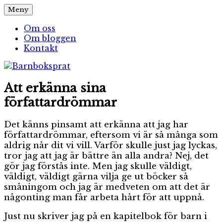
Hoppa
Meny
Barnboksprat
– en blogg om barnböcker
till
innehåll
Om oss
Om bloggen
Kontakt
Att erkänna sina
författardrömmar
Det känns pinsamt att erkänna att jag har
författardrömmar, eftersom vi är så många som
aldrig når dit vi vill. Varför skulle just jag lyckas,
tror jag att jag är bättre än alla andra? Nej, det
gör jag förstås inte. Men jag skulle väldigt,
väldigt, väldigt gärna vilja ge ut böcker så
småningom och jag är medveten om att det är
någonting man får arbeta hårt för att uppnå.
Just nu skriver jag på en kapitelbok för barn i