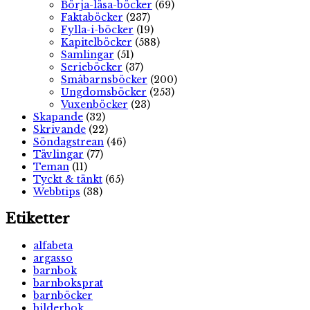
Börja-läsa-böcker
(69)
Faktaböcker
(237)
Fylla-i-böcker
(19)
Kapitelböcker
(588)
Samlingar
(51)
Serieböcker
(37)
Småbarnsböcker
(200)
Ungdomsböcker
(253)
Vuxenböcker
(23)
Skapande
(32)
Skrivande
(22)
Söndagstrean
(46)
Tävlingar
(77)
Teman
(11)
Tyckt & tänkt
(65)
Webbtips
(38)
Etiketter
alfabeta
argasso
barnbok
barnboksprat
barnböcker
bilderbok